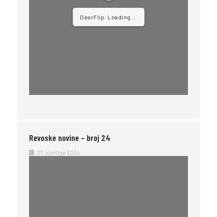
DearFlip: Loading ...
Revoske novine – broj 24
27. siječnja 2024.