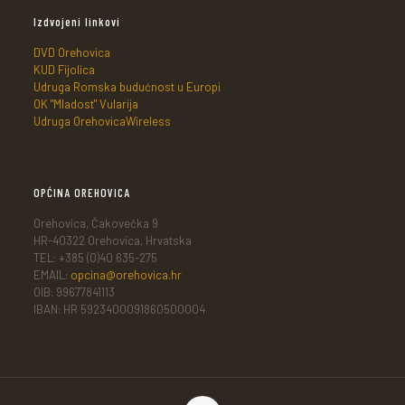
Izdvojeni linkovi
DVD Orehovica
KUD Fijolica
Udruga Romska budućnost u Europi
OK "Mladost" Vularija
Udruga OrehovicaWireless
OPĆINA OREHOVICA
Orehovica, Čakovečka 9
HR-40322 Orehovica, Hrvatska
TEL: +385 (0)40 635-275
EMAIL:
opcina@orehovica.hr
OIB: 99677841113
IBAN: HR 5923400091860500004