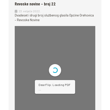
Revoske novine – broj 22
23. veljače 2022.
Dvadeset i drugi broj službenog glasila Općine Orehovica
– Revoske Novine
DearFlip: Loading PDF
...