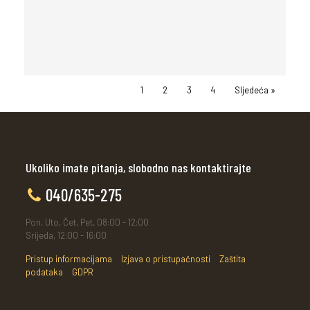
1
2
3
4
Sljedeća »
Ukoliko imate pitanja, slobodno nas kontaktirajte
040/635-275
Pon, Uto, Čet, Pet, 08:00 - 12:00
Srijeda, 12:00 - 16:00
Pristup informacijama
Izjava o pristupačnosti
Zaštita
podataka
GDPR