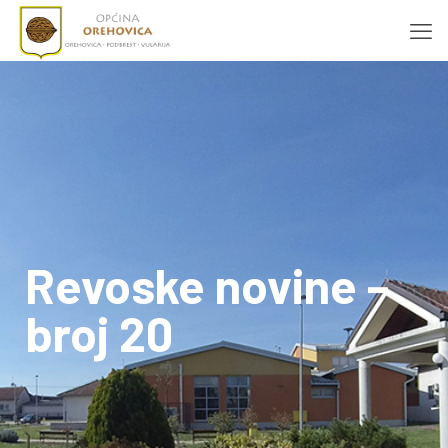
Revoske novine –
broj 20