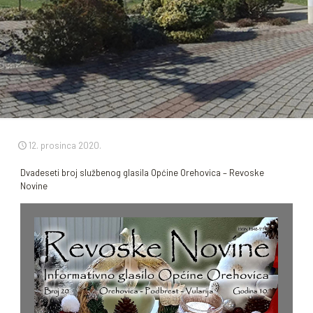
12. prosinca 2020.
Dvadeseti broj službenog glasila Općine Orehovica – Revoske
Novine