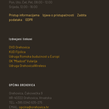
Pon, Uto, Čet, Pet, 08:00 - 12:00
Srijeda, 12:00 - 16:00
Pristup informacijama
Izjava o pristupačnosti
Zaštita
podataka
GDPR
Izdvojeni linkovi
DVD Orehovica
KUD Fijolica
Udruga Romska budućnost u Europi
OK "Mladost" Vularija
Udruga OrehovicaWireless
OPĆINA OREHOVICA
Orehovica, Čakovečka 9
HR-40322 Orehovica, Hrvatska
TEL: +385 (0)40 635-275
EMAIL:
opcina@orehovica.hr