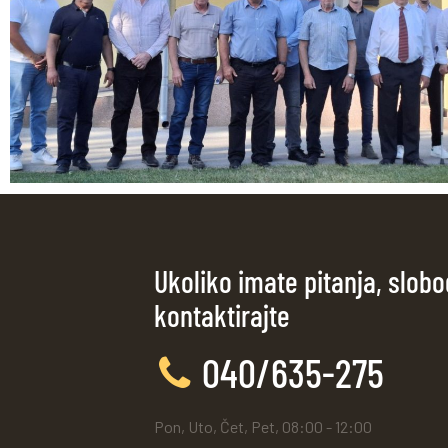
Ukoliko imate pitanja, slob
kontaktirajte
040/635-275
Pon, Uto, Čet, Pet, 08:00 - 12:00