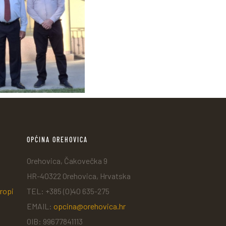
OPĆINA OREHOVICA
Orehovica, Čakovečka 9
HR-40322 Orehovica, Hrvatska
ropi
TEL: +385 (0)40 635-275
EMAIL:
opcina@orehovica.hr
OIB: 99677841113