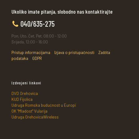
Ukoliko imate pitanja, slobodno nas kontaktirajte
040/635-275
Pon, Uto, Čet, Pet, 08:00 - 12:00
Srijeda, 12:00 - 16:00
Pristup informacijama
Izjava o pristupačnosti
Zaštita
podataka
GDPR
Izdvojeni linkovi
DVD Orehovica
KUD Fijolica
Udruga Romska budućnost u Europi
OK "Mladost" Vularija
Udruga OrehovicaWireless