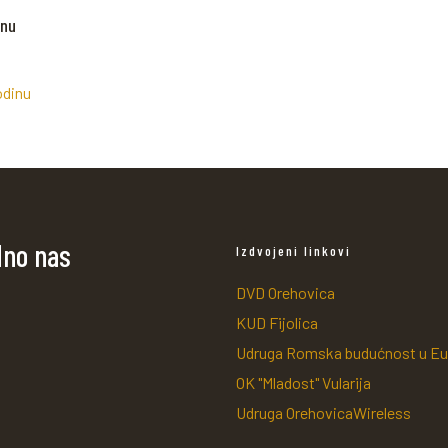
inu
odinu
dno nas
Izdvojeni linkovi
DVD Orehovica
KUD Fijolica
Udruga Romska budućnost u Eu
OK "Mladost" Vularija
Udruga OrehovicaWireless