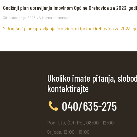
Godišnji plan upravljanja imovinom Općine Orehovica za 2023. god
30. studenoga 2023.
Nema komentara
2 Godišnji plan upravljanja imovinom Općine Orehovica za 2023. g
Ukoliko imate pitanja, slobo
kontaktirajte
040/635-275
Pon, Uto, Čet, Pet, 08:00 - 12:00
Srijeda, 12:00 - 16:00