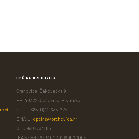
OPĆINA OREHOVICA
Orehovica, Čakovečka 9
HR-40322 Orehovica, Hrvatska
ropi
TEL: +385 (0)40 635-275
EMAIL:
opcina@orehovica.hr
OIB: 99677841113
IBAN: HR 5923400091860500004