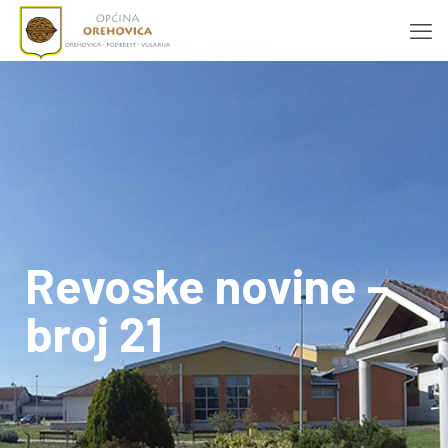
Revoske novine –
broj 21