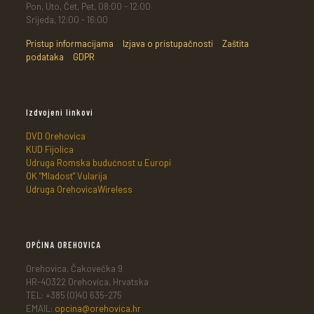
Pon, Uto, Čet, Pet, 08:00 - 12:00
Srijeda, 12:00 - 16:00
Pristup informacijama
Izjava o pristupačnosti
Zaštita
podataka
GDPR
Izdvojeni linkovi
DVD Orehovica
KUD Fijolica
Udruga Romska budućnost u Europi
OK "Mladost" Vularija
Udruga OrehovicaWireless
OPĆINA OREHOVICA
Orehovica, Čakovečka 9
HR-40322 Orehovica, Hrvatska
TEL: +385 (0)40 635-275
EMAIL:
opcina@orehovica.hr