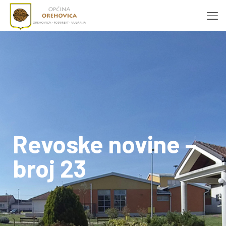
Revoske novine –
broj 23