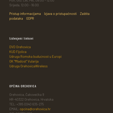
Pon, Uto, Čet, Pet, 08:00 - 12:00
Srijeda, 12:00 - 16:00
Pristup informacijama
Izjava o pristupačnosti
Zaštita
podataka
GDPR
Izdvojeni linkovi
DVD Orehovica
KUD Fijolica
Udruga Romska budućnost u Europi
OK "Mladost" Vularija
Udruga OrehovicaWireless
OPĆINA OREHOVICA
Orehovica, Čakovečka 9
HR-40322 Orehovica, Hrvatska
TEL: +385 (0)40 635-275
EMAIL:
opcina@orehovica.hr