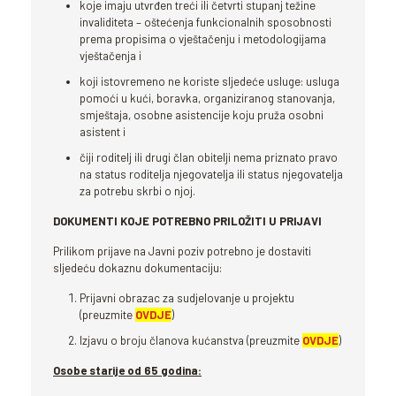
koje imaju utvrđen treći ili četvrti stupanj težine
invaliditeta – oštećenja funkcionalnih sposobnosti
prema propisima o vještačenju i metodologijama
vještačenja i
koji istovremeno ne koriste sljedeće usluge: usluga
pomoći u kući, boravka, organiziranog stanovanja,
smještaja, osobne asistencije koju pruža osobni
asistent i
čiji roditelj ili drugi član obitelji nema priznato pravo
na status roditelja njegovatelja ili status njegovatelja
za potrebu skrbi o njoj.
DOKUMENTI KOJE POTREBNO PRILOŽITI U PRIJAVI
Prilikom prijave na Javni poziv potrebno je dostaviti
sljedeću dokaznu dokumentaciju:
Prijavni obrazac za sudjelovanje u projektu
(preuzmite
OVDJE
)
Izjavu o broju članova kućanstva (preuzmite
OVDJE
)
Osobe starije od 65 godina: