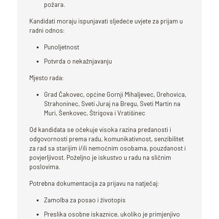
požara.
Kandidati moraju ispunjavati sljedeće uvjete za prijam u
radni odnos:
Punoljetnost
Potvrda o nekažnjavanju
Mjesto rada:
Grad Čakovec, općine Gornji Mihaljevec, Orehovica,
Strahoninec, Sveti Juraj na Bregu, Sveti Martin na
Muri, Šenkovec, Štrigova i Vratišinec
Od kandidata se očekuje visoka razina predanosti i
odgovornosti prema radu, komunikativnost, senzibilitet
za rad sa starijim i/ili nemoćnim osobama, pouzdanost i
povjerljivost. Poželjno je iskustvo u radu na sličnim
poslovima.
Potrebna dokumentacija za prijavu na natječaj:
Zamolba za posao i životopis
Preslika osobne iskaznice, ukoliko je primjenjivo