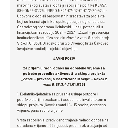
mirovinskog sustava, obitelji i socijalne politike KLASA:
984-01/23-01/29, URBROJ: 524-07-02-01-01/2-24-42, te
Ugovora o dodjeli bespovratnih sredstava za projekte
koji se financiraju iz Europskog socijalnog fonda plus,
Operativnog programa Učinkoviti ljudski potencijali u
financijskom razdoblju 2021. – 2027., „Zaželi – prevencija
institucionalizacije“ za projekt
Navek z vami II
, kodni broj:
S.3.4.11.01.0361, Gradsko društvo Crvenog križa Čakovec
(svojstvo: nositelj projekta) objavljuje:
JAVNI POZIV
za prijam u radni odnos na određeno vrijeme za
potrebe provedbe aktivnosti u sklopu projekta
„Zaželi – prevencija institucionalizacije“ –
Navek z
vami II
, SF.3.4.11.01.0361
1. Djelatnik/djelatnica za pružanje usluge potpore i
podrške starijim osobama i osobama
s invaliditetom u
sklopu projekta „Navek z vami II“ – 15 osoba, određeno
vrijeme, puno radno vrijeme
Vrsta zaposlenja: predviđeno trajanje radnog odnosa na
određeno vrijeme – 33 mjeseci, probni rok u trajanju od