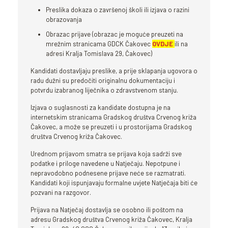
Preslika dokaza o završenoj školi ili izjava o razini
obrazovanja
Obrazac prijave (obrazac je moguće preuzeti na
mrežnim stranicama GDCK Čakovec
OVDJE
ili na
adresi Kralja Tomislava 29, Čakovec)
Kandidati dostavljaju preslike, a prije sklapanja ugovora o
radu dužni su predočiti originalnu dokumentaciju i
potvrdu izabranog liječnika o zdravstvenom stanju.
Izjava o suglasnosti za kandidate dostupna je na
internetskim stranicama Gradskog društva Crvenog križa
Čakovec, a može se preuzeti i u prostorijama Gradskog
društva Crvenog križa Čakovec.
Urednom prijavom smatra se prijava koja sadrži sve
podatke i priloge navedene u Natječaju. Nepotpune i
nepravodobno podnesene prijave neće se razmatrati.
Kandidati koji ispunjavaju formalne uvjete Natječaja biti će
pozvani na razgovor.
Prijava na Natječaj dostavlja se osobno ili poštom na
adresu Gradskog društva Crvenog križa Čakovec, Kralja