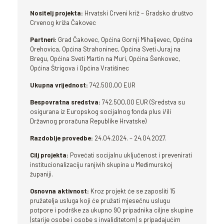
Nositelj projekta:
Hrvatski Crveni križ – Gradsko društvo
Crvenog križa Čakovec
Partneri:
Grad Čakovec, Općina Gornji Mihaljevec, Općina
Orehovica, Općina Strahoninec, Općina Sveti Juraj na
Bregu, Općina Sveti Martin na Muri, Općina Šenkovec,
Općina Štrigova i Općina Vratišinec
Ukupna vrijednost:
742.500,00 EUR
Bespovratna sredstva:
742.500,00 EUR (Sredstva su
osigurana iz Europskog socijalnog fonda plus i/ili
Državnog proračuna Republike Hrvatske)
Razdoblje provedbe:
24.04.2024. – 24.04.2027.
Cilj projekta:
Povećati socijalnu uključenost i prevenirati
institucionalizaciju ranjivih skupina u Međimurskoj
županiji.
Osnovna aktivnost:
Kroz projekt će se zaposliti 15
pružatelja usluga koji će pružati mjesečnu uslugu
potpore i podrške za ukupno 90 pripadnika ciljne skupine
(starije osobe i osobe s invaliditetom) s pripadajućim