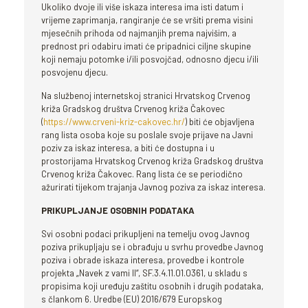
Ukoliko dvoje ili više iskaza interesa ima isti datum i
vrijeme zaprimanja, rangiranje će se vršiti prema visini
mjesečnih prihoda od najmanjih prema najvišim, a
prednost pri odabiru imati će pripadnici ciljne skupine
koji nemaju potomke i/ili posvojčad, odnosno djecu i/ili
posvojenu djecu.
Na službenoj internetskoj stranici Hrvatskog Crvenog
križa Gradskog društva Crvenog križa Čakovec
(
https://www.crveni-kriz-cakovec.hr/
) biti će objavljena
rang lista osoba koje su poslale svoje prijave na Javni
poziv za iskaz interesa, a biti će dostupna i u
prostorijama Hrvatskog Crvenog križa Gradskog društva
Crvenog križa Čakovec. Rang lista će se periodično
ažurirati tijekom trajanja Javnog poziva za iskaz interesa.
PRIKUPLJANJE OSOBNIH PODATAKA
Svi osobni podaci prikupljeni na temelju ovog Javnog
poziva prikupljaju se i obrađuju u svrhu provedbe Javnog
poziva i obrade iskaza interesa, provedbe i kontrole
projekta „Navek z vami II“, SF.3.4.11.01.0361, u skladu s
propisima koji uređuju zaštitu osobnih i drugih podataka,
s člankom 6. Uredbe (EU) 2016/679 Europskog