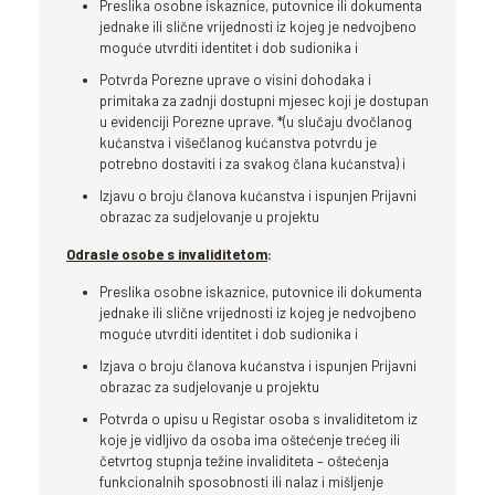
Preslika osobne iskaznice, putovnice ili dokumenta
jednake ili slične vrijednosti iz kojeg je nedvojbeno
moguće utvrditi identitet i dob sudionika i
Potvrda Porezne uprave o visini dohodaka i
primitaka za zadnji dostupni mjesec koji je dostupan
u evidenciji Porezne uprave. *(u slučaju dvočlanog
kućanstva i višečlanog kućanstva potvrdu je
potrebno dostaviti i za svakog člana kućanstva) i
Izjavu o broju članova kućanstva i ispunjen Prijavni
obrazac za sudjelovanje u projektu
Odrasle osobe s invaliditetom
:
Preslika osobne iskaznice, putovnice ili dokumenta
jednake ili slične vrijednosti iz kojeg je nedvojbeno
moguće utvrditi identitet i dob sudionika i
Izjava o broju članova kućanstva i ispunjen Prijavni
obrazac za sudjelovanje u projektu
Potvrda o upisu u Registar osoba s invaliditetom iz
koje je vidljivo da osoba ima oštećenje trećeg ili
četvrtog stupnja težine invaliditeta – oštećenja
funkcionalnih sposobnosti ili nalaz i mišljenje