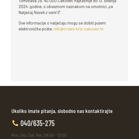
Tomislava 29, 40 000 Čakovec najkasnije do 13. svibnja
2024. godine, s obveznom naznakom na omotnici „za
Natječaj
Navek z vami II
“.
Sve informacije o natječaju mogu se dobiti putem
elektroničke pošte:
info@crveni-kriz-cakovec.hr
Ukoliko imate pitanja, slobodno nas kontaktirajte
040/635-275
Pon, Uto, Čet, Pet, 08:00 - 12:00