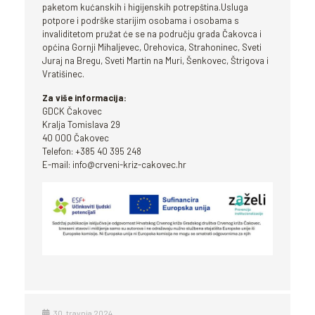
paketom kućanskih i higijenskih potrepština.Usluga
potpore i podrške starijim osobama i osobama s
invaliditetom pružat će se na području grada Čakovca i
općina Gornji Mihaljevec, Orehovica, Strahoninec, Sveti
Juraj na Bregu, Sveti Martin na Muri, Šenkovec, Štrigova i
Vratišinec.
Za više informacija:
GDCK Čakovec
Kralja Tomislava 29
40 000 Čakovec
Telefon: +385 40 395 248
E-mail: info@crveni-kriz-cakovec.hr
30. travnja 2024.