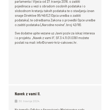
parlamenta i Vijeća od 27. travnja 2016. o zaštiti
pojedinaca u vezi s obradom osobnih podataka i o
slobodnom kretanju takvih podataka te o stavljanju izvan
snage Direktive 95/46/EZ (Opća uredba o zaštiti
podataka), te odredbama Zakona o provedbi Opće uredbe
o zaštiti podataka („Narodne novine“, broj 42/18).
Sve dodatne upite vezane uz Javni poziv za iskaz interesa
i o projektu „Navek z vami II“, SF.3.4.11.01.0361 možete
poslati na mail: info©crveni-kriz-cakovec.hr.
Navek z vami II.
30. travnja 2024.
Na temelju Odluke o financiranju Ministarstva rada,