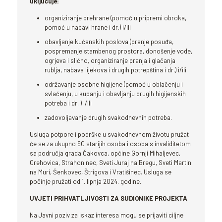
uključuje:
organiziranje prehrane (pomoć u pripremi obroka,
pomoć u nabavi hrane i dr.) i/ili
obavljanje kućanskih poslova (pranje posuđa,
pospremanje stambenog prostora, donošenje vode,
ogrjeva i slično, organiziranje pranja i glačanja
rublja, nabava lijekova i drugih potrepština i dr.) i/ili
održavanje osobne higijene (pomoć u oblačenju i
svlačenju, u kupanju i obavljanju drugih higijenskih
potreba i dr. ) i/ili
zadovoljavanje drugih svakodnevnih potreba.
Usluga potpore i podrške u svakodnevnom životu pružat
će se za ukupno 90 starijih osoba i osoba s invaliditetom
sa područja grada Čakovca, općine Gornji Mihaljevec,
Orehovica, Strahoninec, Sveti Juraj na Bregu, Sveti Martin
na Muri, Šenkovec, Štrigova i Vratišinec. Usluga se
počinje pružati od 1. lipnja 2024. godine.
UVJETI PRIHVATLJIVOSTI ZA SUDIONIKE PROJEKTA
Na Javni poziv za iskaz interesa mogu se prijaviti ciljne