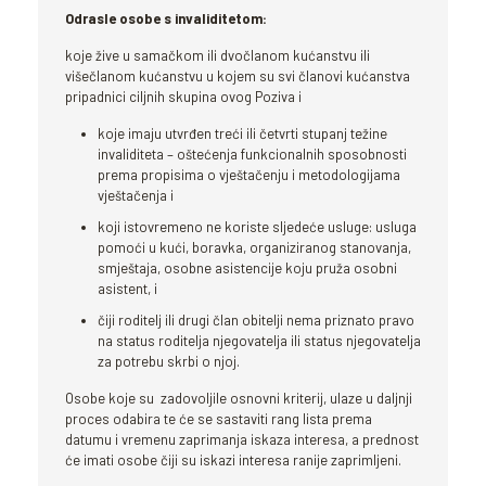
Odrasle osobe s invaliditetom:
koje žive u samačkom ili dvočlanom kućanstvu ili
višečlanom kućanstvu u kojem su svi članovi kućanstva
pripadnici ciljnih skupina ovog Poziva i
koje imaju utvrđen treći ili četvrti stupanj težine
invaliditeta – oštećenja funkcionalnih sposobnosti
prema propisima o vještačenju i metodologijama
vještačenja i
koji istovremeno ne koriste sljedeće usluge: usluga
pomoći u kući, boravka, organiziranog stanovanja,
smještaja, osobne asistencije koju pruža osobni
asistent, i
čiji roditelj ili drugi član obitelji nema priznato pravo
na status roditelja njegovatelja ili status njegovatelja
za potrebu skrbi o njoj.
Osobe koje su zadovoljile osnovni kriterij, ulaze u daljnji
proces odabira te će se sastaviti rang lista prema
datumu i vremenu zaprimanja iskaza interesa, a prednost
će imati osobe čiji su iskazi interesa ranije zaprimljeni.