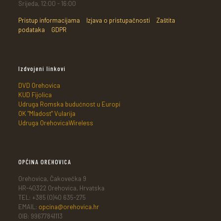
Srijeda, 12:00 - 16:00
Pristup informacijama
Izjava o pristupačnosti
Zaštita
podataka
GDPR
Izdvojeni linkovi
DVD Orehovica
KUD Fijolica
Udruga Romska budućnost u Europi
OK "Mladost" Vularija
Udruga OrehovicaWireless
OPĆINA OREHOVICA
Orehovica, Čakovečka 9
HR-40322 Orehovica, Hrvatska
TEL: +385 (0)40 635-275
EMAIL:
opcina@orehovica.hr
OIB: 99677841113