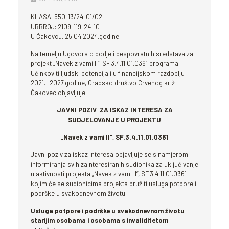
KLASA: 550-13/24-01/02
URBROJ: 2109-119-24-10
U Čakovcu, 25.04.2024.godine
Na temelju Ugovora o dodjeli bespovratnih sredstava za
projekt „Navek z vami II“, SF.3.4.11.01.0361 programa
Učinkoviti ljudski potencijali u financijskom razdoblju
2021. -2027.godine, Gradsko društvo Crvenog križ
Čakovec objavljuje
JAVNI POZIV ZA ISKAZ INTERESA ZA
SUDJELOVANJE U PROJEKTU
„Navek z vami II“, SF.3.4.11.01.0361
Javni poziv za iskaz interesa objavljuje se s namjerom
informiranja svih zainteresiranih sudionika za uključivanje
u aktivnosti projekta „Navek z vami II“, SF.3.4.11.01.0361
kojim će se sudionicima projekta pružiti usluga potpore i
podrške u svakodnevnom životu.
Usluga potpore i podrške u svakodnevnom životu
starijim osobama i osobama s invaliditetom