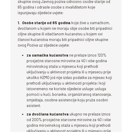
skupine ovog Javnog poziva odnosno osobe starije od
65 godina i odrasle osobe s invaliditetom koje
ispunjavaju sljedeće uvjete:
1. Osobe starije od 65 godina
koje žive u samačkom,
dvočlanom u kojem ne moraju obje osobe biti pripadnici
ciljne skupine ili višečlanom kućanstvu u kojem svi
članovi kućanstva moraju biti pripadnici ciljne skupine
ovog Poziva uz sljedeće uvjete:
za samačka kućanstva
ne prelaze iznos 120%
prosječne starosne mirovine za 40 i više godina
mirovinskog staža u mjesecu koji prethodi
uključivanju u aktivnost projekta ili u mjesecu prije
ukoliko HZMO još nije izdao podatke za mjesec koji
prethodi uključivanju u aktivnosti projekta i koji
istovremeno ne koriste sljedeće usluge: usluga
pomoći u kući, boravka, organiziranog stanovanja,
smještaja, osobne asistencije koju pruža osobni
asistent.
za dvočlana kućanstva
ukupno ne prelaze iznos
od 200% prosječne starosne mirovine za 40 i više
godina mirovinskog staža u mjesecu koji prethodi
uključivanju u aktivnost projekta ili u mjesecu prije