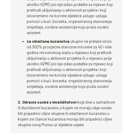
ukoliko HZMO još nije izdao podatke za mjesec koji
prethodi uključivanju u aktivnosti projekta i koji
istovremeno ne koriste sljedeće usluge: usluga
pomoći u kući, boravka, organiziranog stanovanja,
smještaja, osobne asistencije koju pruža osobni
asistent.
za višečlana kućanstva
ukupno ne prelaze iznos
od 300% prosječne starosne mirovine za 40 i više
godina mirovinskog staža u mjesecu koji prethodi
uključivanju u aktivnost projekta ili u mjesecu prije
ukoliko HZMO još nije izdao podatke za mjesec koji
prethodi uključivanju u aktivnosti projekta i koji
istovremeno ne koriste sljedeće usluge: usluga
pomoći u kući, boravka, organiziranog stanovanja,
smještaja, osobne asistencije koju pruža osobni
asistent.
2. Odrasle osobe s invaliditetom
koje žive u samačkom
ili dvočlanom kućanstvu u kojem ne moraju obje osobe
biti pripadnici ciljne skupine ili višečlanom kućanstvu u
kojem svi članovi kućanstva moraju biti pripadnici ciljne
skupine ovog Poziva uz sljedeće uvjete: