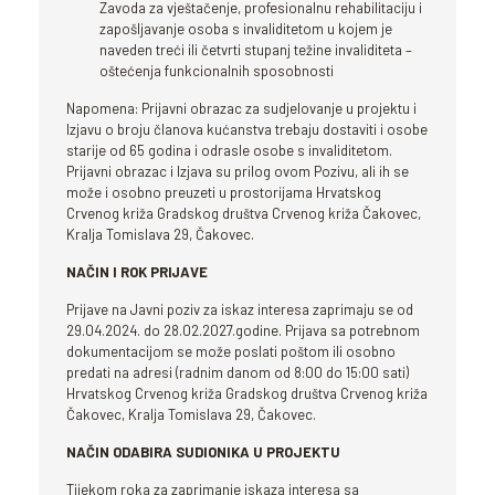
Zavoda za vještačenje, profesionalnu rehabilitaciju i
zapošljavanje osoba s invaliditetom u kojem je
naveden treći ili četvrti stupanj težine invaliditeta –
oštećenja funkcionalnih sposobnosti
Napomena: Prijavni obrazac za sudjelovanje u projektu i
Izjavu o broju članova kućanstva trebaju dostaviti i osobe
starije od 65 godina i odrasle osobe s invaliditetom.
Prijavni obrazac i Izjava su prilog ovom Pozivu, ali ih se
može i osobno preuzeti u prostorijama Hrvatskog
Crvenog križa Gradskog društva Crvenog križa Čakovec,
Kralja Tomislava 29, Čakovec.
NAČIN I ROK PRIJAVE
Prijave na Javni poziv za iskaz interesa zaprimaju se od
29.04.2024. do 28.02.2027.godine. Prijava sa potrebnom
dokumentacijom se može poslati poštom ili osobno
predati na adresi (radnim danom od 8:00 do 15:00 sati)
Hrvatskog Crvenog križa Gradskog društva Crvenog križa
Čakovec, Kralja Tomislava 29, Čakovec.
NAČIN ODABIRA SUDIONIKA U PROJEKTU
Tijekom roka za zaprimanje iskaza interesa sa