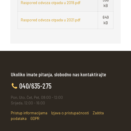
596
Raspored odvoza otpada u 2019.pdf
kB
649
Raspored odvoza otpada u 2021.pdf
kB
Ukoliko imate pitanja, slobodno nas kontaktirajte
040/635-275
Pon, Uto, Čet, Pet, 08:00 - 12:00
Srijeda, 12:00 - 16:00
Pristup informacijama
Izjava o pristupačnosti
Zaštita
podataka
GDPR