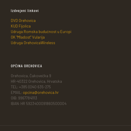
Izdvojeni linkovi
DVD Orehovica
KUD Fijolica
Udruga Romska budućnost u Europi
OK "Mladost" Vularija
Udruga OrehovicaWireless
OPĆINA OREHOVICA
Orehovica, Čakovečka 9
HR-40322 Orehovica, Hrvatska
TEL: +385 (0)40 635-275
EMAIL:
opcina@orehovica.hr
OIB: 99677841113
IBAN: HR 5923400091860500004