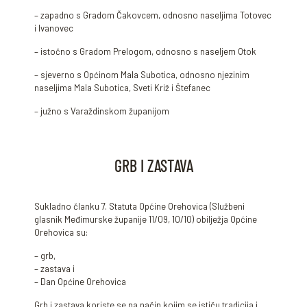
– zapadno s Gradom Čakovcem, odnosno naseljima Totovec
i Ivanovec
– istočno s Gradom Prelogom, odnosno s naseljem Otok
– sjeverno s Općinom Mala Subotica, odnosno njezinim
naseljima Mala Subotica, Sveti Križ i Štefanec
– južno s Varaždinskom županijom
GRB I ZASTAVA
Sukladno članku 7. Statuta Općine Orehovica (Službeni
glasnik Međimurske županije 11/09, 10/10) obilježja Općine
Orehovica su:
– grb,
– zastava i
– Dan Općine Orehovica
Grb i zastava koriste se na način kojim se ističu tradicija i