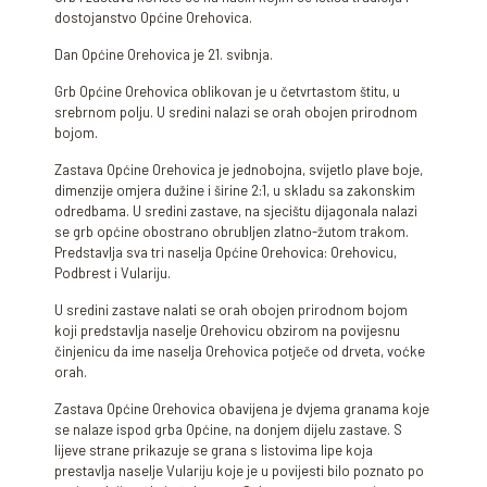
dostojanstvo Općine Orehovica.
Dan Općine Orehovica je 21. svibnja.
Grb Općine Orehovica oblikovan je u četvrtastom štitu, u
srebrnom polju. U sredini nalazi se orah obojen prirodnom
bojom.
Zastava Općine Orehovica je jednobojna, svijetlo plave boje,
dimenzije omjera dužine i širine 2:1, u skladu sa zakonskim
odredbama. U sredini zastave, na sjecištu dijagonala nalazi
se grb općine obostrano obrubljen zlatno-žutom trakom.
Predstavlja sva tri naselja Općine Orehovica: Orehovicu,
Podbrest i Vulariju.
U sredini zastave nalati se orah obojen prirodnom bojom
koji predstavlja naselje Orehovicu obzirom na povijesnu
činjenicu da ime naselja Orehovica potječe od drveta, voćke
orah.
Zastava Općine Orehovica obavijena je dvjema granama koje
se nalaze ispod grba Općine, na donjem dijelu zastave. S
lijeve strane prikazuje se grana s listovima lipe koja
prestavlja naselje Vulariju koje je u povijesti bilo poznato po