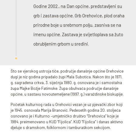
Godine 2002., na Dan općine, predstavljeni su
grb i zastava općine. Grb Orehovice, plod oraha
prirodne boje u srebrnom polju, zasniva se na
imenu općine. Zastava je svijetloplava sa žuto
obrubljenim grbom u sredini.
Što se vjerskog ustroja tiče, područje današnje općine Orehovice
dugi je niz godina pripadalo župi Mala Subotica. Nakon što je 1971.
g. sagrađena crkva, 3. siječnja 1980. g. osnovana je i samostalna
župa Majke Božje Fatimske. Župa obuhvaća područje današnje
općine, u sastavu novoutemeljene (1997. g.) varaždinske biskupije.
Početak kulturnog rada u Orehovici vezan je uz pjevački zbor koji
je 1945. osnovala Marija Branović. Pedesetih godina 20. stoljeća
osnovano je i Kulturno –umjetničko društvo “Orehovica” koje je
1984. preimenovano u KUD “Fijolica”. KUD “Fijolica” i danas aktivno
djeluje s dramskom, folklornom i tamburaškom sekcijom.