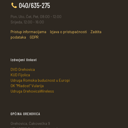
040/635-275
Pon, Uto, Čet, Pet, 08:00 - 12:00
Srijeda, 12:00 - 16:00
Pristup informacijama
Izjava o pristupačnosti
Zaštita
podataka
GDPR
Izdvojeni linkovi
DVD Orehovica
KUD Fijolica
Udruga Romska budućnost u Europi
OK "Mladost" Vularija
Udruga OrehovicaWireless
OPĆINA OREHOVICA
Orehovica, Čakovečka 9