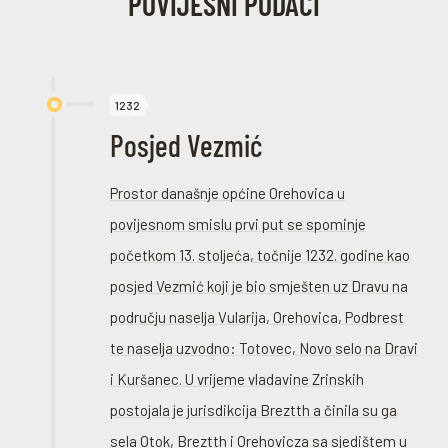
POVIJESNI PODACI
1232
Posjed Vezmić
Prostor današnje općine Orehovica u
povijesnom smislu prvi put se spominje
početkom 13. stoljeća, točnije 1232. godine kao
posjed Vezmić koji je bio smješten uz Dravu na
području naselja Vularija, Orehovica, Podbrest
te naselja uzvodno: Totovec, Novo selo na Dravi
i Kuršanec. U vrijeme vladavine Zrinskih
postojala je jurisdikcija Breztth a činila su ga
sela Otok, Breztth i Orehovicza sa sjedištem u