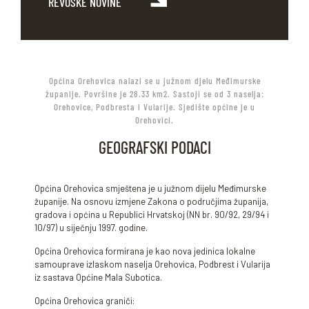
REVOSKE NOVINE
Općina Orehovica nalazi se u južnom djelu Međimurske
županije. Površine je 28.33 km2. Sastoji se od 3 naselja:
Orehovice, Podbresta i Vularije. Sjedište općine je u
Orehovici.
GEOGRAFSKI PODACI
Općina Orehovica smještena je u južnom dijelu Međimurske
županije. Na osnovu izmjene Zakona o područjima županija,
gradova i općina u Republici Hrvatskoj (NN br. 90/92, 29/94 i
10/97) u siječnju 1997. godine.
Općina Orehovica formirana je kao nova jedinica lokalne
samouprave izlaskom naselja Orehovica, Podbrest i Vularija
iz sastava Općine Mala Subotica.
Općina Orehovica graniči: