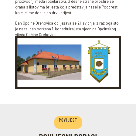
proizvodnji meda i pčelarstvu. S desne strane prostire se
grana s listovima brijesta koja predstavlja naselje Podbrest,
koje je ime dobila po drvu brijestu.
Dan Općine Orehovica obilježava se 21. svibnja iz razloga što
je na taj dan održana 1. konstituirajuća sjednica Općinskog
vijeća Općine Orehovica.
POVIJEST