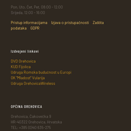
Pon, Uto, Čet, Pet, 08:00 - 12:00
Srijeda, 12:00 - 16:00
Pristup informacijama
Izjava o pristupačnosti
Zaštita
podataka
GDPR
Izdvojeni linkovi
DVD Orehovica
KUD Fijolica
Udruga Romska budućnost u Europi
OK "Mladost" Vularija
Udruga OrehovicaWireless
OPĆINA OREHOVICA
Orehovica, Čakovečka 9
HR-40322 Orehovica, Hrvatska
TEL: +385 (0)40 635-275