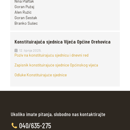
Nina Plaftak
Goran Pužaj
Alen Ružić
Goran Šestak
Branko Sušec
Konstituirajuća sjednica Vijeća Općine Orehovica
12. lipnja 2025.
Poziv na konstituirajuću sjednicu i dnevni red
Zapisnik konstituirajuće sjednice Općinskog vijeća
Odluke Konstituirajuće sjednice
Ukoliko imate pitanja, slobodno nas kontaktirajte
040/635-275