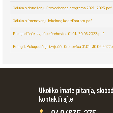
Odluka o donošenju Provedbenog programa 2021.-2025.pdf
Odluka o imenovanju lokalnog koordinatora.pdf
Polugodišnje izvješće Orehovica 01.01.-30.06.2022.pdf
Prilog 1. Polugodišnje izvješće Orehovica 01.01.-30.06.2022.
Ukoliko imate pitanja, slobo
kontaktirajte