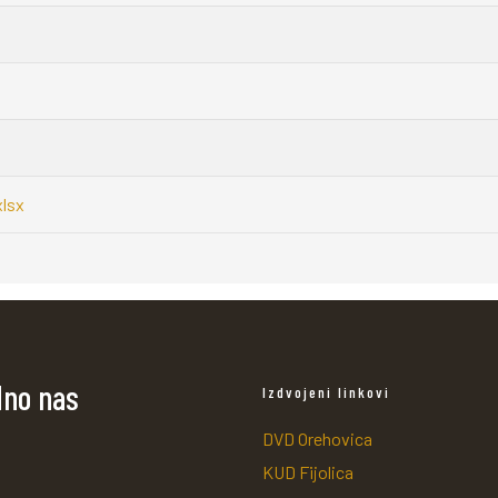
xlsx
dno nas
Izdvojeni linkovi
DVD Orehovica
KUD Fijolica