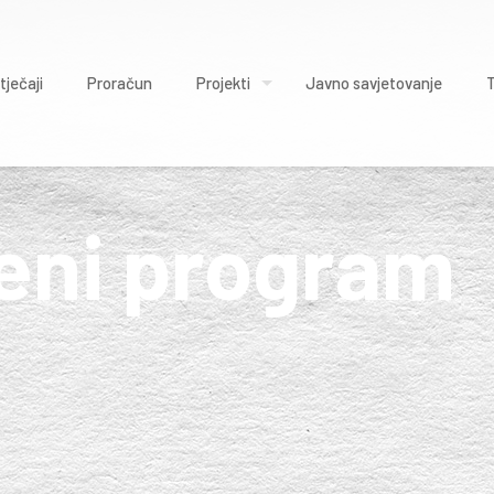
tječaji
Proračun
Projekti
Javno savjetovanje
eni program