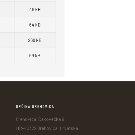
49 kB
64 kB
268 kB
69 kB
OPĆINA OREHOVICA
Orehovica, Čakovečka 9
HR-40322 Orehovica, Hrvatska