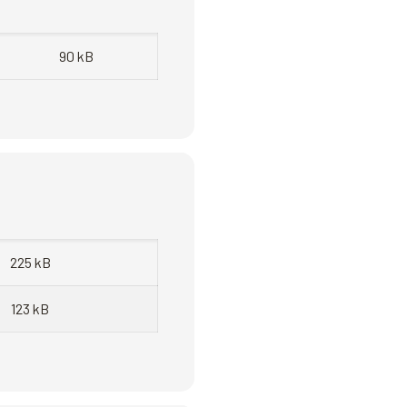
90 kB
225 kB
123 kB