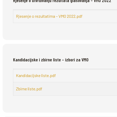
Rješenje o utvrđivanju rezultata glasovanja – VMO 2022
Rjesenje o rezultatima – VMO 2022.pdf
Kandidacijske i zbirne liste – izbori za VMO
Kandidacijske liste.pdf
Zbirne liste.pdf