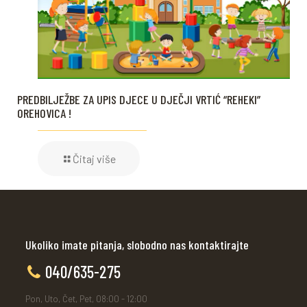
PREDBILJEŽBE ZA UPIS DJECE U DJEČJI VRTIĆ “REHEKI”
OREHOVICA !
Čitaj više
Ukoliko imate pitanja, slobodno nas kontaktirajte
040/635-275
Pon, Uto, Čet, Pet, 08:00 - 12:00