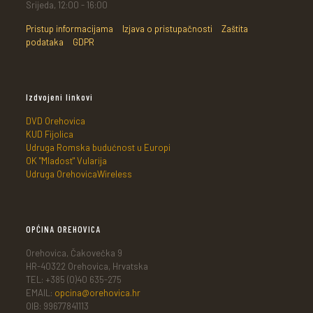
Srijeda, 12:00 - 16:00
Pristup informacijama
Izjava o pristupačnosti
Zaštita
podataka
GDPR
Izdvojeni linkovi
DVD Orehovica
KUD Fijolica
Udruga Romska budućnost u Europi
OK "Mladost" Vularija
Udruga OrehovicaWireless
OPĆINA OREHOVICA
Orehovica, Čakovečka 9
HR-40322 Orehovica, Hrvatska
TEL: +385 (0)40 635-275
EMAIL:
opcina@orehovica.hr
OIB: 99677841113