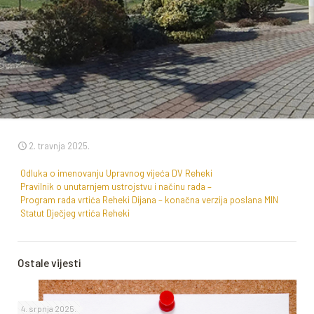
2. travnja 2025.
Odluka o imenovanju Upravnog vijeća DV Reheki
Pravilnik o unutarnjem ustrojstvu i načinu rada –
Program rada vrtića Reheki Dijana – konačna verzija poslana MIN
Statut Dječjeg vrtića Reheki
Ostale vijesti
4. srpnja 2025.