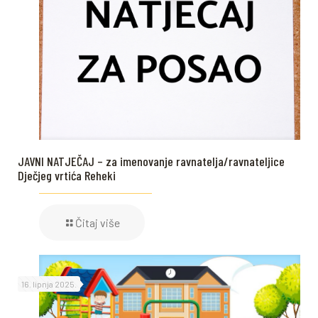
JAVNI NATJEČAJ – za imenovanje ravnatelja/ravnateljice
Dječjeg vrtića Reheki
Čitaj više
16. lipnja 2025.