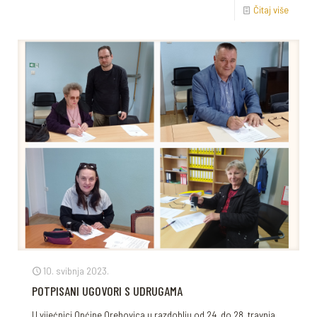
Čitaj više
10. svibnja 2023.
POTPISANI UGOVORI S UDRUGAMA
U vijećnici Općine Orehovica u razdoblju od 24. do 28. travnja