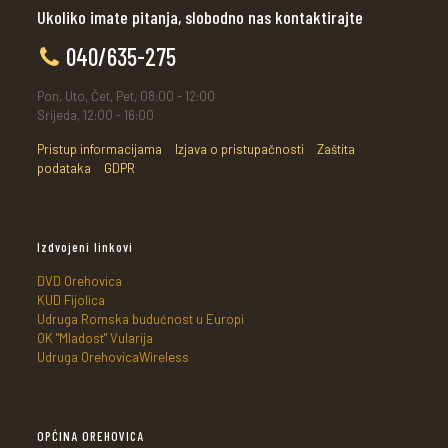
Ukoliko imate pitanja, slobodno nas kontaktirajte
040/635-275
Pon, Uto, Čet, Pet, 08:00 - 12:00
Srijeda, 12:00 - 16:00
Pristup informacijama
Izjava o pristupačnosti
Zaštita
podataka
GDPR
Izdvojeni linkovi
DVD Orehovica
KUD Fijolica
Udruga Romska budućnost u Europi
OK "Mladost" Vularija
Udruga OrehovicaWireless
OPĆINA OREHOVICA