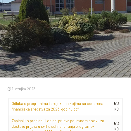
1. ožujka 2023.
Odluka o programima i projektima kojima su odobrena
513
financijska sredstva za 2023. godinu.pdf
kB
Zapisnik o pregledu i ocjeni prijava po javnom pozivu za
513
dostavu prijava u svrhu sufinanciranja programa-
kB