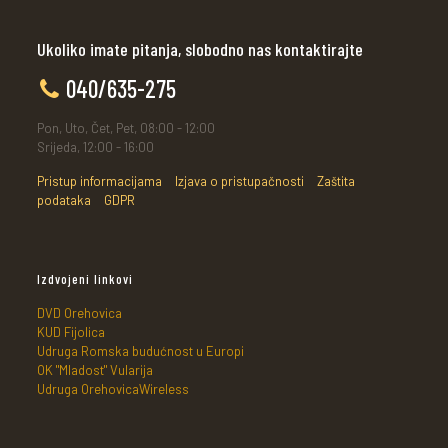
Ukoliko imate pitanja, slobodno nas kontaktirajte
040/635-275
Pon, Uto, Čet, Pet, 08:00 - 12:00
Srijeda, 12:00 - 16:00
Pristup informacijama
Izjava o pristupačnosti
Zaštita
podataka
GDPR
Izdvojeni linkovi
DVD Orehovica
KUD Fijolica
Udruga Romska budućnost u Europi
OK "Mladost" Vularija
Udruga OrehovicaWireless