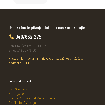
Ukoliko imate pitanja, slobodno nas kontaktirajte
040/635-275
Pon, Uto, Čet, Pet, 08:00 - 12:00
Srijeda, 12:00 - 16:00
Pristup informacijama
Izjava o pristupačnosti
Zaštita
podataka
GDPR
Izdvojeni linkovi
DVD Orehovica
KUD Fijolica
Udruga Romska budućnost u Europi
OK "Mladost" Vularija