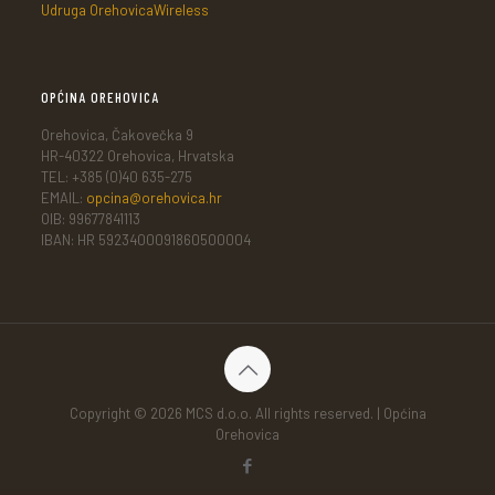
Udruga OrehovicaWireless
OPĆINA OREHOVICA
Orehovica, Čakovečka 9
HR-40322 Orehovica, Hrvatska
TEL: +385 (0)40 635-275
EMAIL:
opcina@orehovica.hr
OIB: 99677841113
IBAN: HR 5923400091860500004
Copyright © 2026 MCS d.o.o. All rights reserved. | Općina
Orehovica