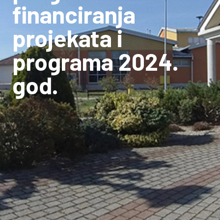
financiranja
projekata i
programa 2024.
god.