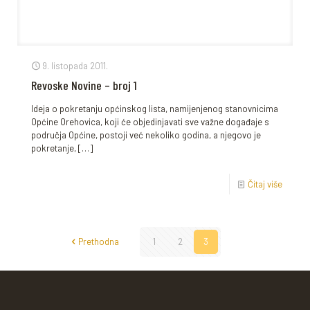
9. listopada 2011.
Revoske Novine – broj 1
Ideja o pokretanju općinskog lista, namijenjenog stanovnicima
Općine Orehovica, koji će objedinjavati sve važne događaje s
područja Općine, postoji već nekoliko godina, a njegovo je
pokretanje,
[…]
Čitaj više
Prethodna
1
2
3