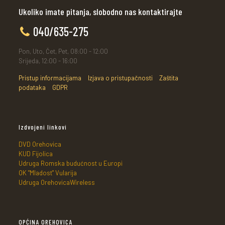
Ukoliko imate pitanja, slobodno nas kontaktirajte
040/635-275
Pon, Uto, Čet, Pet, 08:00 - 12:00
Srijeda, 12:00 - 16:00
Pristup informacijama
Izjava o pristupačnosti
Zaštita
podataka
GDPR
Izdvojeni linkovi
DVD Orehovica
KUD Fijolica
Udruga Romska budućnost u Europi
OK "Mladost" Vularija
Udruga OrehovicaWireless
OPĆINA OREHOVICA