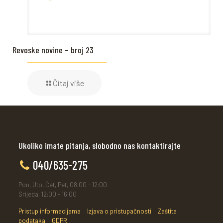
Revoske novine – broj 23
Čitaj više
Ukoliko imate pitanja, slobodno nas kontaktirajte
040/635-275
Pon, Uto, Čet, Pet, 08:00 - 12:00
Srijeda, 12:00 - 16:00
Pristup informacijama
Izjava o pristupačnosti
Zaštita
podataka
GDPR