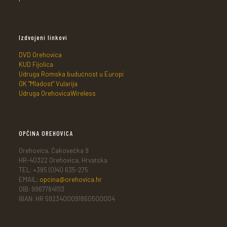
Izdvojeni linkovi
DVD Orehovica
KUD Fijolica
Udruga Romska budućnost u Europi
OK "Mladost" Vularija
Udruga OrehovicaWireless
OPĆINA OREHOVICA
Orehovica, Čakovečka 9
HR-40322 Orehovica, Hrvatska
TEL: +385 (0)40 635-275
EMAIL:
opcina@orehovica.hr
OIB: 99677841113
IBAN: HR 5923400091860500004