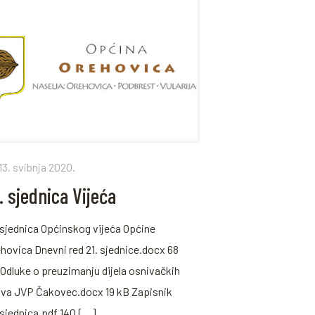
13. svibnja 2020.
. sjednica Vijeća
 sjednica Općinskog vijeća Općine
hovica Dnevni red 21. sjednice.docx 68
Odluke o preuzimanju dijela osnivačkih
ava JVP Čakovec.docx 19 kB Zapisnik
 sjednica.pdf 140
[…]