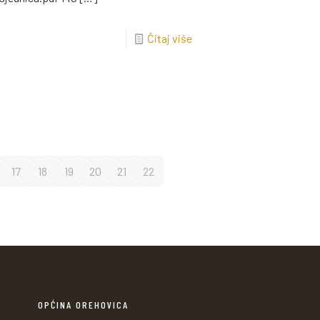
Čitaj više
17
18
19
20
21
22
OPĆINA OREHOVICA