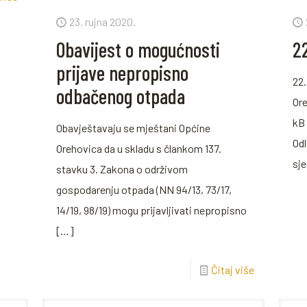
23. rujna 2020.
Obavijest o mogućnosti
22
prijave nepropisno
22.
odbačenog otpada
Ore
kB 
Obavještavaju se mještani Općine
Odl
Orehovica da u skladu s člankom 137.
sje
stavku 3. Zakona o održivom
gospodarenju otpada (NN 94/13, 73/17,
14/19, 98/19) mogu prijavljivati nepropisno
[…]
Čitaj više