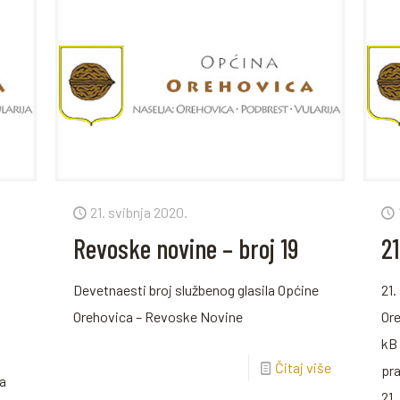
21. svibnja 2020.
Revoske novine – broj 19
21
Devetnaesti broj službenog glasila Općine
21.
Orehovica – Revoske Novine
Ore
kB 
Čitaj više
pr
za
21.