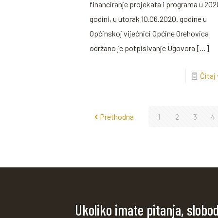
financiranje projekata i programa u 202
godini, u utorak 10.06.2020. godine u
Općinskoj vijećnici Općine Orehovica
održano je potpisivanje Ugovora
[…]
Čitaj
Prethodna
1
2
3
4
Ukoliko imate pitanja, slobo