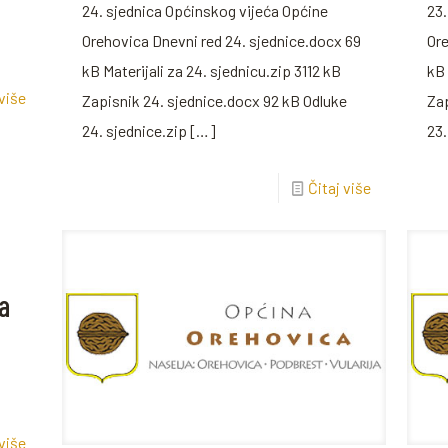
24. sjednica Općinskog vijeća Općine
23.
Orehovica Dnevni red 24. sjednice.docx 69
Ore
kB Materijali za 24. sjednicu.zip 3112 kB
kB 
 više
Zapisnik 24. sjednice.docx 92 kB Odluke
Zap
24. sjednice.zip
[…]
23.
Čitaj više
a
 više