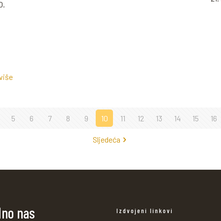
0.
 više
5
6
7
8
9
10
11
12
13
14
15
16
Sljedeća
dno nas
Izdvojeni linkovi