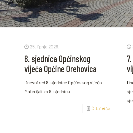
25. lipnja 2026.
8. sjednica Općinskog
7.
vijeća Općine Orehovica
v
Dnevni red 8. sjednice Općinskog vijeća
Dne
Materijali za 8. sjednicu
sje
sj
a
Čitaj više
.