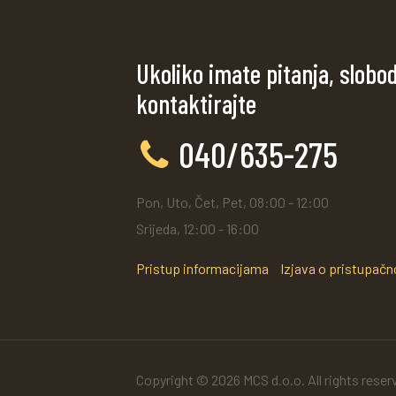
Ukoliko imate pitanja, slobo
kontaktirajte
040/635-275
Pon, Uto, Čet, Pet, 08:00 - 12:00
Srijeda, 12:00 - 16:00
Pristup informacijama
Izjava o pristupačn
Copyright © 2026 MCS d.o.o. All rights reser