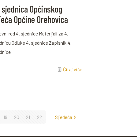
. sjednica Općinskog
ijeća Općine Orehovica
vni red 4. sjednice Materijali za 4.
dnicu Odluke 4. sjednice Zapisnik 4.
ednice
Čitaj više
19
20
21
22
Sljedeća