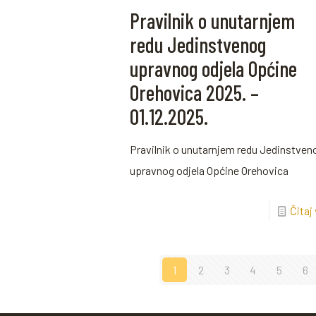
Pravilnik o unutarnjem
redu Jedinstvenog
upravnog odjela Općine
Orehovica 2025. –
01.12.2025.
Pravilnik o unutarnjem redu Jedinstven
upravnog odjela Općine Orehovica
Čitaj
1
2
3
4
5
6