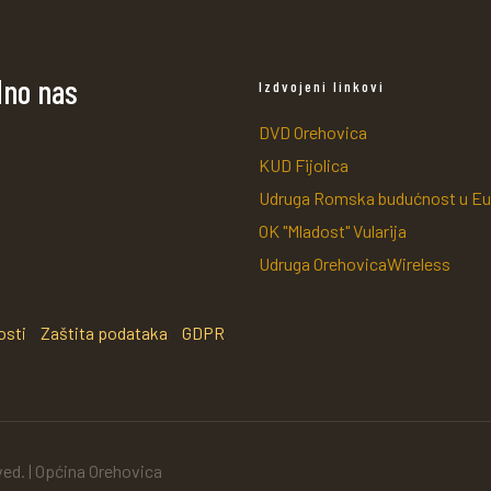
dno nas
Izdvojeni linkovi
DVD Orehovica
KUD Fijolica
Udruga Romska budućnost u Eu
OK "Mladost" Vularija
Udruga OrehovicaWireless
osti
Zaštita podataka
GDPR
ved. | Općina Orehovica