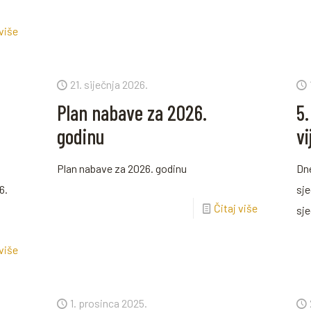
 više
21. siječnja 2026.
Plan nabave za 2026.
5
godinu
v
Plan nabave za 2026. godinu
Dne
6.
sje
Čitaj više
sj
 više
1. prosinca 2025.