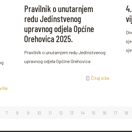
Pravilnik o unutarnjem
4
redu Jedinstvenog
v
upravnog odjela Općine
Dne
Orehovica 2025.
sje
sj
Pravilnik o unutarnjem redu Jedinstvenog
upravnog odjela Općine Orehovica
og
Čitaj više
 više
7
8
9
10
11
12
13
14
15
16
17
18