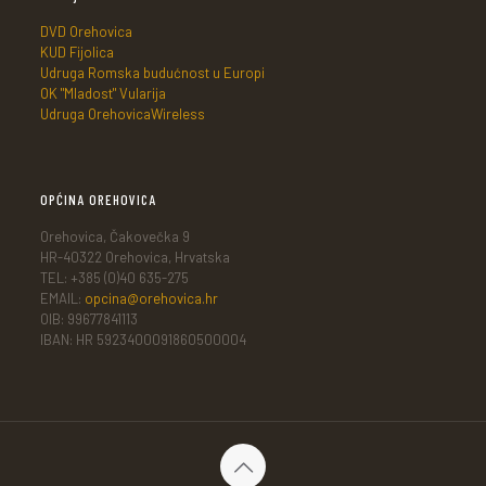
DVD Orehovica
KUD Fijolica
Udruga Romska budućnost u Europi
OK "Mladost" Vularija
Udruga OrehovicaWireless
OPĆINA OREHOVICA
Orehovica, Čakovečka 9
HR-40322 Orehovica, Hrvatska
TEL: +385 (0)40 635-275
EMAIL:
opcina@orehovica.hr
OIB: 99677841113
IBAN: HR 5923400091860500004