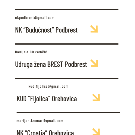
nkpodbrest@gmail.com
NK “Budućnost” Podbrest
Danijela Cirkvenčić
Udruga žena BREST Podbrest
kud.fijolica@gmail.com
KUD “Fijolica” Orehovica
marijan.krcmar@gmail.com
NK “Croatia” Orehovica