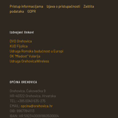
Pristup informacijama
Izjava o pristupačnosti
Zaštita
podataka
GDPR
Izdvojeni linkovi
DVD Orehovica
KUD Fijolica
Udruga Romska budućnost u Europi
OK "Mladost" Vularija
Udruga OrehovicaWireless
OPĆINA OREHOVICA
Orehovica, Čakovečka 9
HR-40322 Orehovica, Hrvatska
TEL: +385 (0)40 635-275
EMAIL:
opcina@orehovica.hr
OIB: 99677841113
IBAN: HR 5923400091860500004