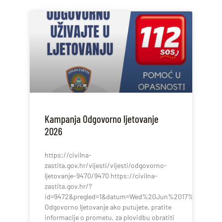
Kampanja Odgovorno ljetovanje
2026
https://civilna-
zastita.gov.hr/vijesti/vijesti/odgovorno-
ljetovanje-9470/9470 https://civilna-
zastita.gov.hr/?
id=9472&pregled=1&datum=Wed%20Jun%2017%202026%2
Odgovorno ljetovanje ako putujete, pratite
informacije o prometu, za plovidbu obratiti