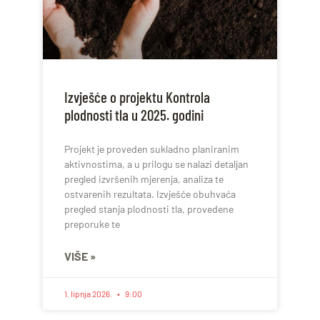
Izvješće o projektu Kontrola
plodnosti tla u 2025. godini
Projekt je proveden sukladno planiranim
aktivnostima, a u prilogu se nalazi detaljan
pregled izvršenih mjerenja, analiza te
ostvarenih rezultata. Izvješće obuhvaća
pregled stanja plodnosti tla, provedene
preporuke te
VIŠE »
1. lipnja 2026.
9:00