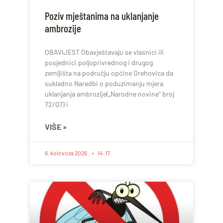
Poziv mještanima na uklanjanje
ambrozije
OBAVIJEST Obavještavaju se vlasnici ili
posjednici poljoprivrednog i drugog
zemljišta na području općine Orehovica da
sukladno Naredbi o poduzimanju mjera
uklanjanja ambrozije(„Narodne novine“ broj
72/07) i
VIŠE »
6. kolovoza 2026.
14:17