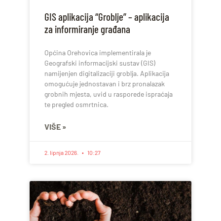
GIS aplikacija “Groblje” – aplikacija
za informiranje građana
Općina Orehovica implementirala je
Geografski informacijski sustav (GIS)
namijenjen digitalizaciji groblja. Aplikacija
omogućuje jednostavan i brz pronalazak
grobnih mjesta, uvid u rasporede ispraćaja
te pregled osmrtnica.
VIŠE »
2. lipnja 2026.
10:27