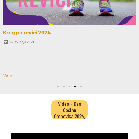
Krug po revici 2024.
23. svibnja 2024.
Više
Video – Dan
Općine
Orehovica 2024.