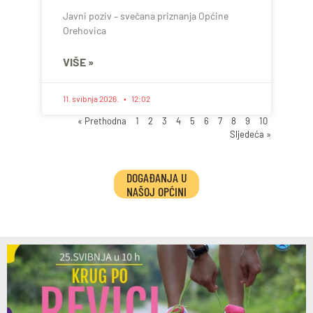
Javni poziv – svečana priznanja Općine
Orehovica
VIŠE »
11. svibnja 2026.
12:02
« Prethodna
1
2
3
4
5
6
7
8
9
10
Sljedeća »
DOGAĐANJA U
NAŠOJ OPĆINI