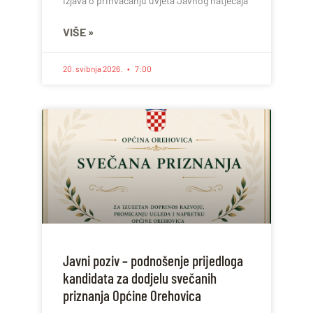
Izjava o prihvaćanju uvjeta Javnog natječaja
VIŠE »
20. svibnja 2026.
7:00
Javni poziv – podnošenje prijedloga
kandidata za dodjelu svečanih
priznanja Općine Orehovica