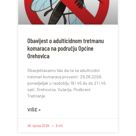
Obavijest o adulticidnom tretmanu
komaraca na području Općine
Orehovica
Obavještavamo Vas da će se adulticidni
tretman komaraca provesti: 29.06.2026.
ponedjeljak u razdoblju 19 i 45 do do 21 i 45
sati: Orehovica, Vularija, Podbrest
Tretiranje
VIŠE »
26. lipnja 2026.
9:40