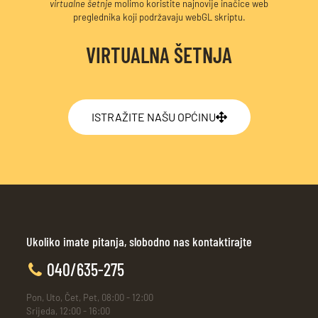
virtualne šetnje
molimo koristite najnovije inačice web
preglednika koji podržavaju webGL skriptu.
VIRTUALNA ŠETNJA
ISTRAŽITE NAŠU OPĆINU
Ukoliko imate pitanja, slobodno nas kontaktirajte
040/635-275
Pon, Uto, Čet, Pet, 08:00 - 12:00
Srijeda, 12:00 - 16:00