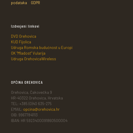
podataka
GDPR
Izdvojeni linkovi
DVD Orehovica
KUD Fijolica
Udruga Romska budućnost u Europi
OK "Mladost" Vularija
Udruga OrehovicaWireless
OPĆINA OREHOVICA
Orehovica, Čakovečka 9
HR-40322 Orehovica, Hrvatska
TEL: +385 (0)40 635-275
EMAIL:
opcina@orehovica.hr
OIB: 99677841113
IBAN: HR 5923400091860500004