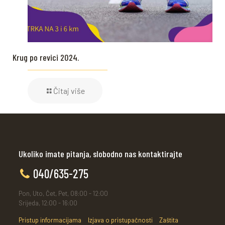
Krug po revici 2024.
Čitaj više
Ukoliko imate pitanja, slobodno nas kontaktirajte
040/635-275
Pon, Uto, Čet, Pet, 08:00 - 12:00
Srijeda, 12:00 - 16:00
Pristup informacijama
Izjava o pristupačnosti
Zaštita