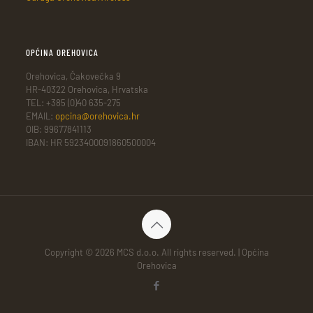
OPĆINA OREHOVICA
Orehovica, Čakovečka 9
HR-40322 Orehovica, Hrvatska
TEL: +385 (0)40 635-275
EMAIL:
opcina@orehovica.hr
OIB: 99677841113
IBAN: HR 5923400091860500004
Copyright © 2026 MCS d.o.o. All rights reserved. | Općina
Orehovica