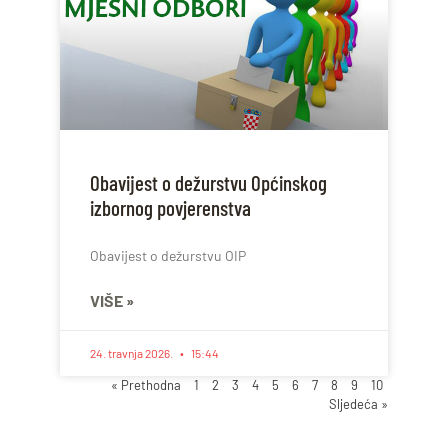
Obavijest o dežurstvu Općinskog
izbornog povjerenstva
Obavijest o dežurstvu OIP
VIŠE »
24. travnja 2026.
15:44
« Prethodna
1
2
3
4
5
6
7
8
9
10
Sljedeća »