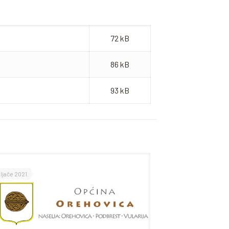
72 kB
86 kB
93 kB
eljače 2021.