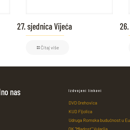
27. sjednica Vijeća
26.
Čitaj više
dno nas
Izdvojeni linkovi
DVD Orehovica
KUD Fijolica
Udruga Romska budućnost u Eu
OK "Mladost" Vularija