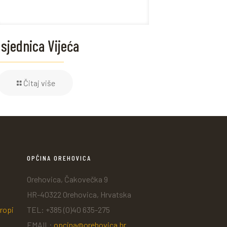
 sjednica Vijeća
Čitaj više
OPĆINA OREHOVICA
Orehovica, Čakovečka 9
HR-40322 Orehovica, Hrvatska
ropi
TEL: +385 (0)40 635-275
EMAIL:
opcina@orehovica.hr