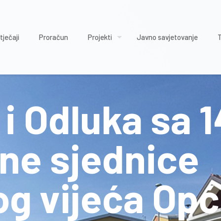
tječaji
Proračun
Projekti
Javno savjetovanje
i Odluka sa 1
ne sjednice
g vijeća Opć