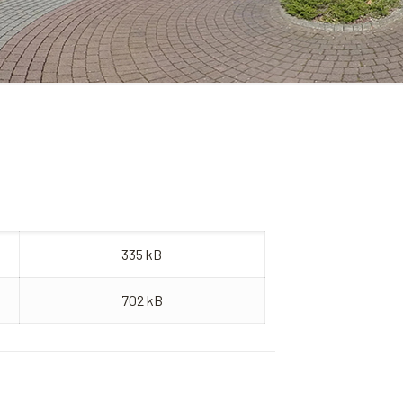
335 kB
702 kB