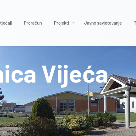
tječaji
Proračun
Projekti
Javno savjetovanje
nica Vijeća