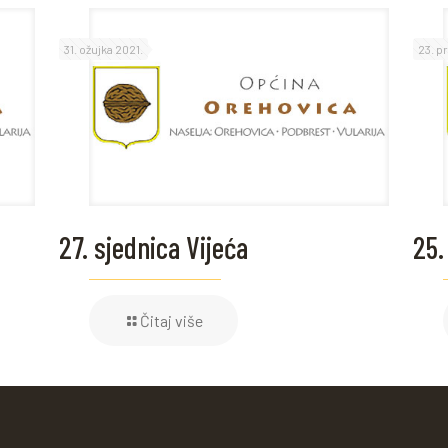
31. ožujka 2021.
23. p
27. sjednica Vijeća
25.
Čitaj više