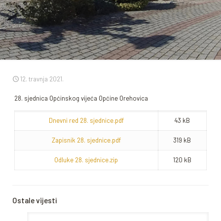
12. travnja 2021.
28. sjednica Općinskog vijeća Općine Orehovica
Dnevni red 28. sjednice.pdf
43 kB
Zapisnik 28. sjednice.pdf
319 kB
Odluke 28. sjednice.zip
120 kB
Ostale vijesti