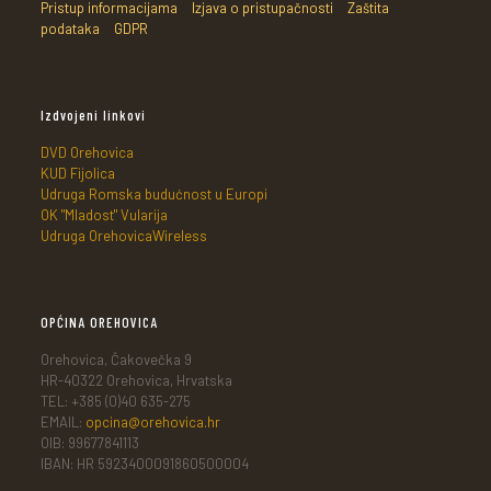
Pristup informacijama
Izjava o pristupačnosti
Zaštita
podataka
GDPR
Izdvojeni linkovi
DVD Orehovica
KUD Fijolica
Udruga Romska budućnost u Europi
OK "Mladost" Vularija
Udruga OrehovicaWireless
OPĆINA OREHOVICA
Orehovica, Čakovečka 9
HR-40322 Orehovica, Hrvatska
TEL: +385 (0)40 635-275
EMAIL:
opcina@orehovica.hr
OIB: 99677841113
IBAN: HR 5923400091860500004