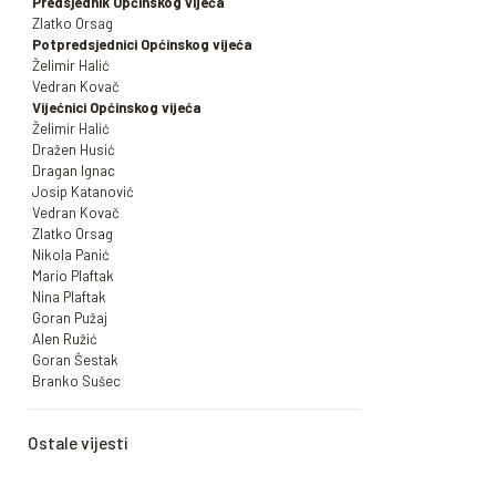
Predsjednik Općinskog vijeća
Zlatko Orsag
Potpredsjednici Općinskog vijeća
Želimir Halić
Vedran Kovač
Vijećnici Općinskog vijeća
Želimir Halić
Dražen Husić
Dragan Ignac
Josip Katanović
Vedran Kovač
Zlatko Orsag
Nikola Panić
Mario Plaftak
Nina Plaftak
Goran Pužaj
Alen Ružić
Goran Šestak
Branko Sušec
Ostale vijesti