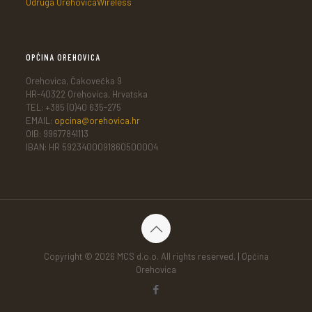
Udruga OrehovicaWireless
OPĆINA OREHOVICA
Orehovica, Čakovečka 9
HR-40322 Orehovica, Hrvatska
TEL: +385 (0)40 635-275
EMAIL:
opcina@orehovica.hr
OIB: 99677841113
IBAN: HR 5923400091860500004
Copyright © 2026 MCS d.o.o. All rights reserved. | Općina
Orehovica