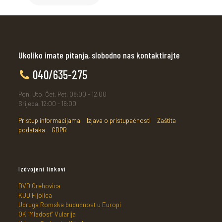
Ukoliko imate pitanja, slobodno nas kontaktirajte
040/635-275
Pon, Uto, Čet, Pet, 08:00 - 12:00
Srijeda, 12:00 - 16:00
Pristup informacijama
Izjava o pristupačnosti
Zaštita
podataka
GDPR
Izdvojeni linkovi
DVD Orehovica
KUD Fijolica
Udruga Romska budućnost u Europi
OK "Mladost" Vularija