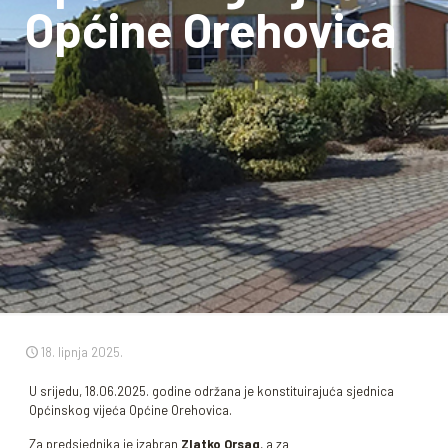
Općine Orehovica
18. lipnja 2025.
U srijedu, 18.06.2025. godine održana je konstituirajuća sjednica
Općinskog vijeća Općine Orehovica.
Za predsjednika je izabran
Zlatko Orsag
, a za