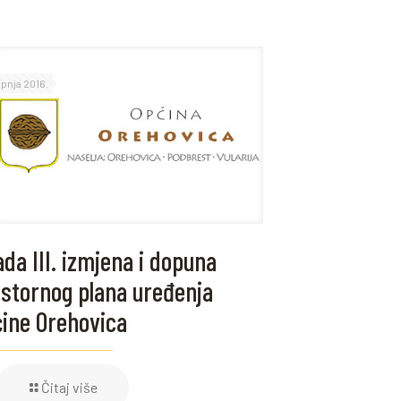
rpnja 2016.
ada III. izmjena i dopuna
stornog plana uređenja
ine Orehovica
Čitaj više