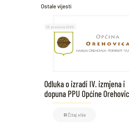
Ostale vijesti
23. prosinca 2020.
Odluka o izradi IV. izmjena i
dopuna PPU Općine Orehovi
Čitaj više