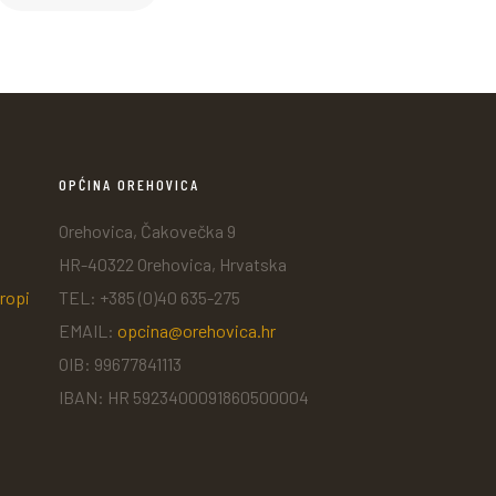
OPĆINA OREHOVICA
Orehovica, Čakovečka 9
HR-40322 Orehovica, Hrvatska
ropi
TEL: +385 (0)40 635-275
EMAIL:
opcina@orehovica.hr
OIB: 99677841113
IBAN: HR 5923400091860500004