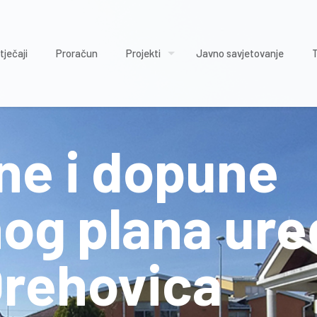
tječaji
Proračun
Projekti
Javno savjetovanje
ene i dopune
og plana ure
Orehovica