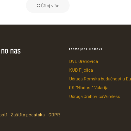
Čitaj više
dno nas
Izdvojeni linkovi
DVD Orehovica
KUD Fijolica
Udruga Romska budućnost u Eu
OK "Mladost" Vularija
Udruga OrehovicaWireless
osti
Zaštita podataka
GDPR