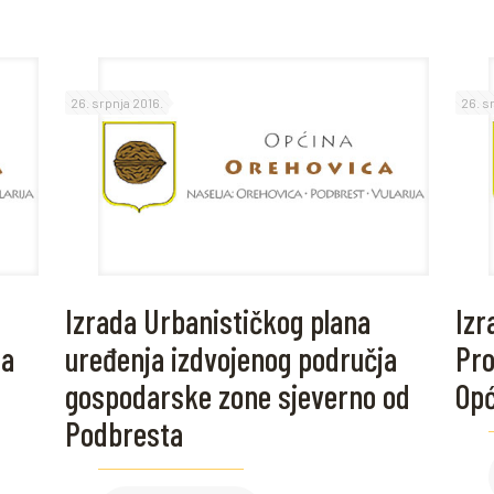
26. srpnja 2016.
26. s
Izrada Urbanističkog plana
Izr
ca
uređenja izdvojenog područja
Pro
gospodarske zone sjeverno od
Opć
Podbresta