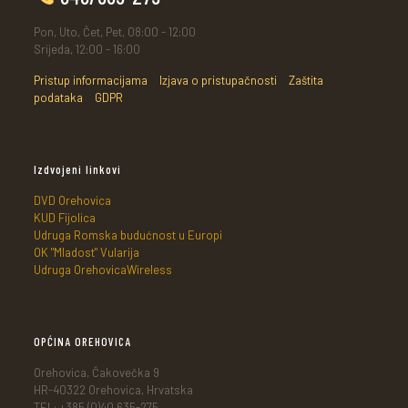
Pon, Uto, Čet, Pet, 08:00 - 12:00
Srijeda, 12:00 - 16:00
Pristup informacijama
Izjava o pristupačnosti
Zaštita
podataka
GDPR
Izdvojeni linkovi
DVD Orehovica
KUD Fijolica
Udruga Romska budućnost u Europi
OK "Mladost" Vularija
Udruga OrehovicaWireless
OPĆINA OREHOVICA
Orehovica, Čakovečka 9
HR-40322 Orehovica, Hrvatska
TEL: +385 (0)40 635-275