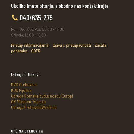
Ukoliko imate pitanja, slobodno nas kontaktirajte
040/635-275
Pon, Uto, Čet, Pet, 08:00 - 12:00
Srijeda, 12:00 - 16:00
Pristup informacijama
Izjava o pristupačnosti
Zaštita
podataka
GDPR
Izdvojeni linkovi
DVD Orehovica
KUD Fijolica
Udruga Romska budućnost u Europi
OK "Mladost" Vularija
Udruga OrehovicaWireless
OPĆINA OREHOVICA