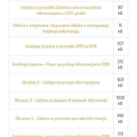
Izvješće o provedbi Zakona o pravu na pristup
167
informacijama u 2011. godini
kB
Odluka o izmjenama i dopunama Odluke o ustrojavanju
15
Kataloga informacija
kB
207
Godišnje izvješće o provedbi ZPPI za 2016
kB
212
Godisnje izvjesce – Pravo na pristup informacijama 2018
kB
1631
Obrazac 2 – Zahtjev za pristup informacijama
kB
1028
Obrazac 3 – Zahtjev za dopunu ili ispravak informacije
kB
998
Obrazac 4 – Zahtjev za ponovnu uporabu informacija
kB
213
Godisnje izvjesce – pravo na pristup informacijama 2019