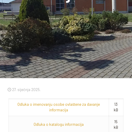
27. siječnja 2025.
Odluka o imenovanju osobe ovlaštene za davanje
13
informacija
kB
15
Odluka o katalogu informacija
kB