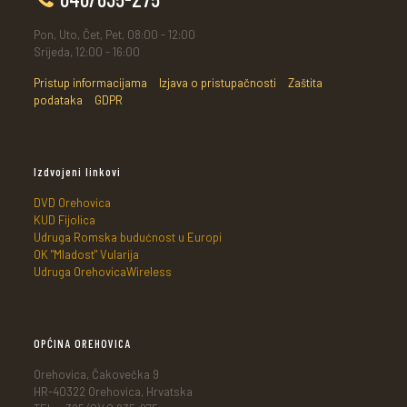
Pon, Uto, Čet, Pet, 08:00 - 12:00
Srijeda, 12:00 - 16:00
Pristup informacijama
Izjava o pristupačnosti
Zaštita
podataka
GDPR
Izdvojeni linkovi
DVD Orehovica
KUD Fijolica
Udruga Romska budućnost u Europi
OK "Mladost" Vularija
Udruga OrehovicaWireless
OPĆINA OREHOVICA
Orehovica, Čakovečka 9
HR-40322 Orehovica, Hrvatska