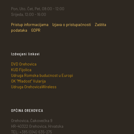
Pon, Uto, Čet, Pet, 08:00 - 12:00
Srijeda, 12:00 - 16:00
Pristup informacijama
Izjava o pristupačnosti
Zaštita
podataka
GDPR
Izdvojeni linkovi
DVD Orehovica
KUD Fijolica
Udruga Romska budućnost u Europi
OK "Mladost" Vularija
Udruga OrehovicaWireless
OPĆINA OREHOVICA
Orehovica, Čakovečka 9
HR-40322 Orehovica, Hrvatska
TEL: +385 (0)40 635-275