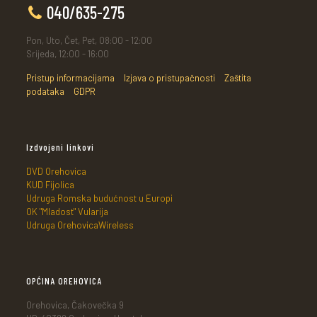
040/635-275
Pon, Uto, Čet, Pet, 08:00 - 12:00
Srijeda, 12:00 - 16:00
Pristup informacijama
Izjava o pristupačnosti
Zaštita
podataka
GDPR
Izdvojeni linkovi
DVD Orehovica
KUD Fijolica
Udruga Romska budućnost u Europi
OK "Mladost" Vularija
Udruga OrehovicaWireless
OPĆINA OREHOVICA
Orehovica, Čakovečka 9