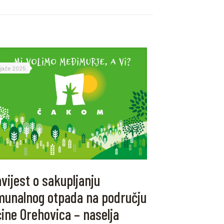
ljače 2025.
vijest o sakupljanju
unalnog otpada na području
ine Orehovica – naselja