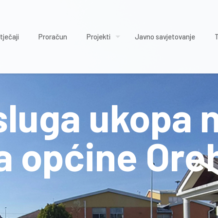
tječaji
Proračun
Projekti
Javno savjetovanje
sluga ukopa 
a općine Ore