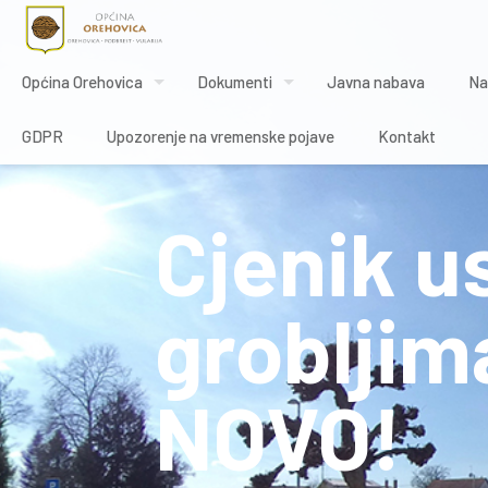
Općina Orehovica
Dokumenti
Javna nabava
Na
GDPR
Upozorenje na vremenske pojave
Kontakt
Cjenik u
grobljim
NOVO!