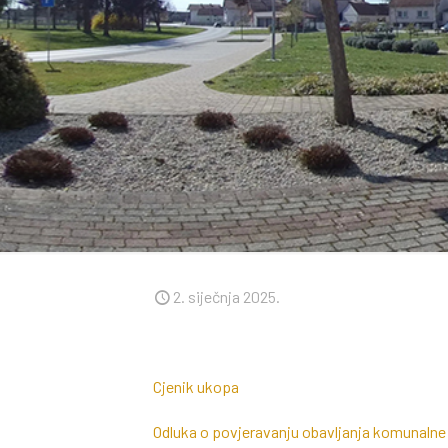
2. siječnja 2025.
Cjenik ukopa
Odluka o povjeravanju obavljanja komunalne