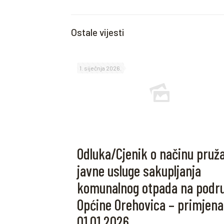
Ostale vijesti
1. siječnja 2026.
Odluka/Cjenik o načinu pruž
javne usluge sakupljanja
komunalnog otpada na podr
Općine Orehovica – primjena
01.01.2026.