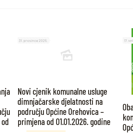
31. prosinca 2025.
17. ve
anja
Novi cjenik komunalne usluge
dimnjačarske djelatnosti na
Oba
učju
području Općine Orehovica –
kom
 od
primjena od 01.01.2026. godine
Opć