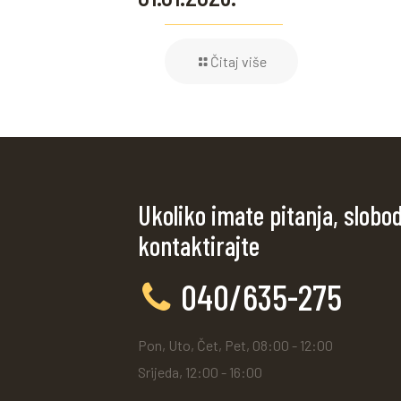
Čitaj više
Ukoliko imate pitanja, slobo
kontaktirajte
040/635-275
Pon, Uto, Čet, Pet, 08:00 - 12:00
Srijeda, 12:00 - 16:00