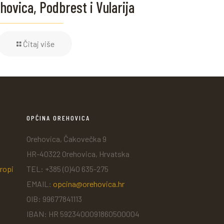
hovica, Podbrest i Vularija
Čitaj više
OPĆINA OREHOVICA
Orehovica, Čakovečka 9
HR-40322 Orehovica, Hrvatska
ropi
TEL: +385 (0)40 635-275
EMAIL:
opcina@orehovica.hr
OIB: 99677841113
IBAN: HR 5923400091860500004