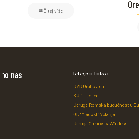
Ore
Čitaj više
dno nas
Izdvojeni linkovi
DVD Orehovica
KUD Fijolica
Udruga Romska budućnost u Eu
OK "Mladost" Vularija
Udruga OrehovicaWireless