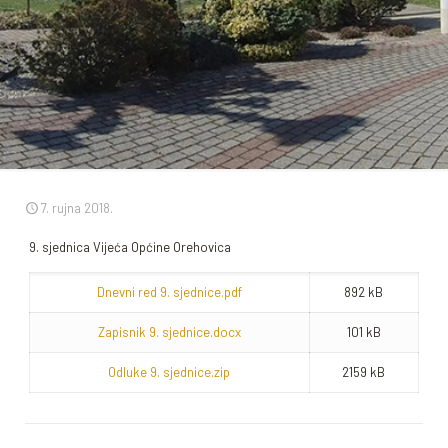
7. rujna 2018.
9. sjednica Vijeća Općine Orehovica
Dnevni red 9. sjednice.pdf
892 kB
Zapisnik 9. sjednice.docx
101 kB
Odluke 9. sjednice.zip
2159 kB