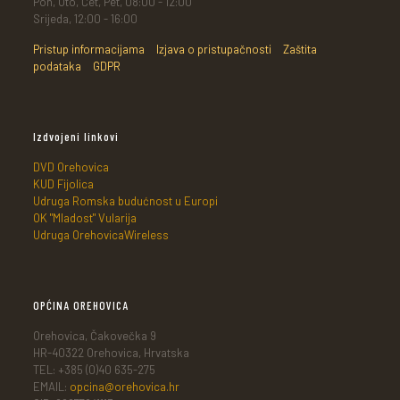
Pon, Uto, Čet, Pet, 08:00 - 12:00
Srijeda, 12:00 - 16:00
Pristup informacijama
Izjava o pristupačnosti
Zaštita
podataka
GDPR
Izdvojeni linkovi
DVD Orehovica
KUD Fijolica
Udruga Romska budućnost u Europi
OK "Mladost" Vularija
Udruga OrehovicaWireless
OPĆINA OREHOVICA
Orehovica, Čakovečka 9
HR-40322 Orehovica, Hrvatska
TEL: +385 (0)40 635-275
EMAIL:
opcina@orehovica.hr