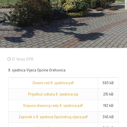
21. lipnja 2018.
8. sjednica Vijeća Općine Orehovica
Dnevni red 8. sjednice.pdf
593 kB
Prijedlozi odluka 8. sjednice.zip
215 kB
Dopuna dnevnog reda 8. sjednice.pdf
192 kB
Zapisnik s 8. sjednice Općinskog vijeća.pdf
345 kB