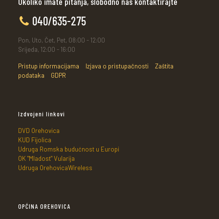
Ukoliko imate pitanja, slobodno nas kontaktirajte
040/635-275
Pon, Uto, Čet, Pet, 08:00 - 12:00
Srijeda, 12:00 - 16:00
Pristup informacijama
Izjava o pristupačnosti
Zaštita
podataka
GDPR
Izdvojeni linkovi
DVD Orehovica
KUD Fijolica
Udruga Romska budućnost u Europi
OK "Mladost" Vularija
Udruga OrehovicaWireless
OPĆINA OREHOVICA