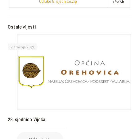
Odluke 8. sjednice.zip
745 kB
Ostale vijesti
12. travnja 2021.
28. sjednica Vijeća