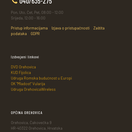
040/635-275
Pon, Uto, Čet, Pet, 08:00 - 12:00
Srijeda, 12:00 - 16:00
Pristup informacijama
Izjava o pristupačnosti
Zaštita
podataka
GDPR
Izdvojeni linkovi
DVD Orehovica
KUD Fijolica
Udruga Romska budućnost u Europi
OK "Mladost" Vularija
Udruga OrehovicaWireless
OPĆINA OREHOVICA
Orehovica, Čakovečka 9
HR-40322 Orehovica, Hrvatska