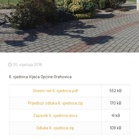
30. siječnja 2018.
6. sjednica Vijeća Općine Orehovica
Dnevni red 6. sjednice.pdf
552 kB
Prijedlozi odluka 6. sjednice.zip
170 kB
Zapisnik 6. sjednice.docx
41 kB
Odluke 6. sjednice.zip
109 kB