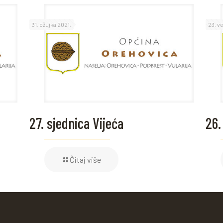
31. ožujka 2021.
23. v
27. sjednica Vijeća
26.
Čitaj više