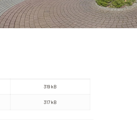
319 kB
317 kB