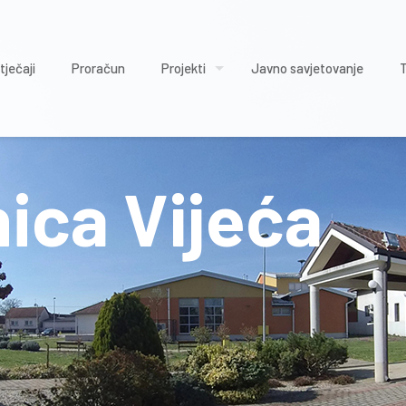
tječaji
Proračun
Projekti
Javno savjetovanje
nica Vijeća