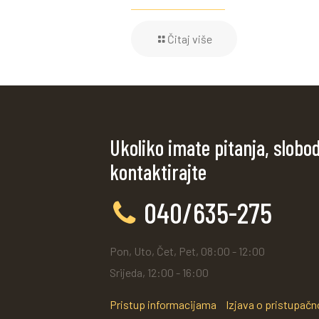
Čitaj više
Ukoliko imate pitanja, slobo
kontaktirajte
040/635-275
Pon, Uto, Čet, Pet, 08:00 - 12:00
Srijeda, 12:00 - 16:00
Pristup informacijama
Izjava o pristupačn