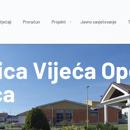
tječaji
Proračun
Projekti
Javno savjetovanje
nica Vijeća O
ca