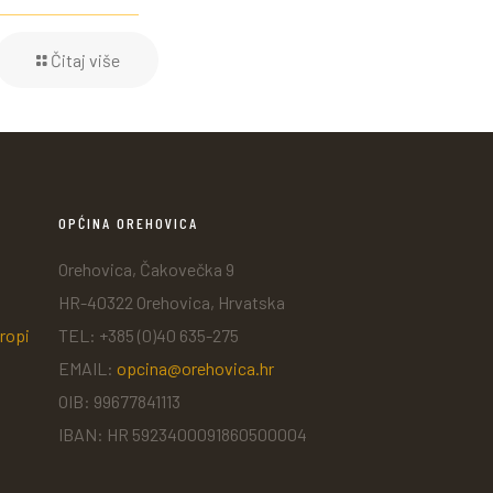
Čitaj više
OPĆINA OREHOVICA
Orehovica, Čakovečka 9
HR-40322 Orehovica, Hrvatska
ropi
TEL: +385 (0)40 635-275
EMAIL:
opcina@orehovica.hr
OIB: 99677841113
IBAN: HR 5923400091860500004