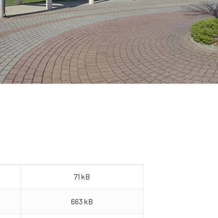
71 kB
663 kB