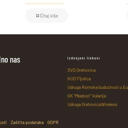
Čitaj više
dno nas
Izdvojeni linkovi
DVD Orehovica
KUD Fijolica
Udruga Romska budućnost u Eu
OK "Mladost" Vularija
Udruga OrehovicaWireless
osti
Zaštita podataka
GDPR