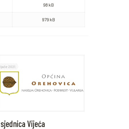
98 kB
979 kB
eljače 2021.
 sjednica Vijeća