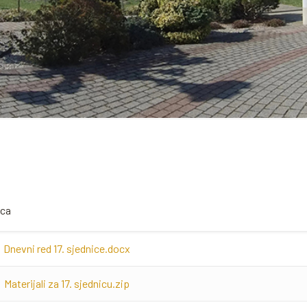
ica
Dnevni red 17. sjednice.docx
Materijali za 17. sjednicu.zip