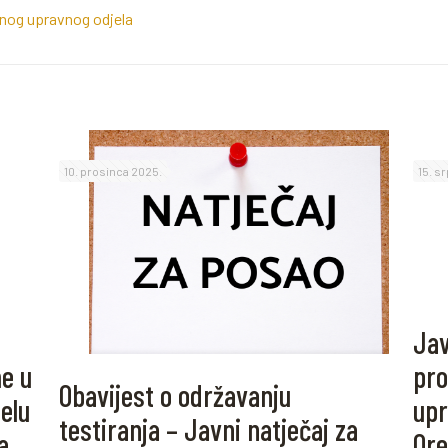
nog upravnog odjela
10. prosinca 2025.
15. s
Jav
e u
pro
Obavijest o održavanju
elu
upr
testiranja – Javni natječaj za
a
Ore