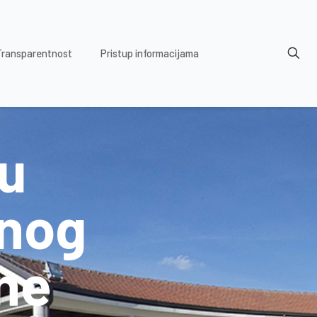
Transparentnost
Pristup informacijama
ju
enog
ne