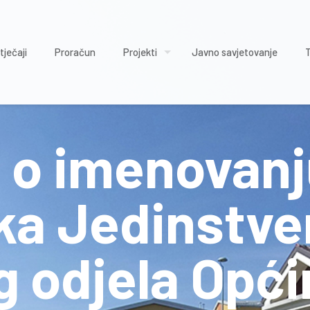
tječaji
Proračun
Projekti
Javno savjetovanje
 o imenovan
ka Jedinstv
 odjela Opći