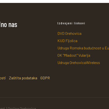
dno nas
Izdvojeni linkovi
DVD Orehovica
KUD Fijolica
Udruga Romska budućnost u Eu
OK "Mladost" Vularija
Udruga OrehovicaWireless
osti
Zaštita podataka
GDPR
ved. | Općina Orehovica