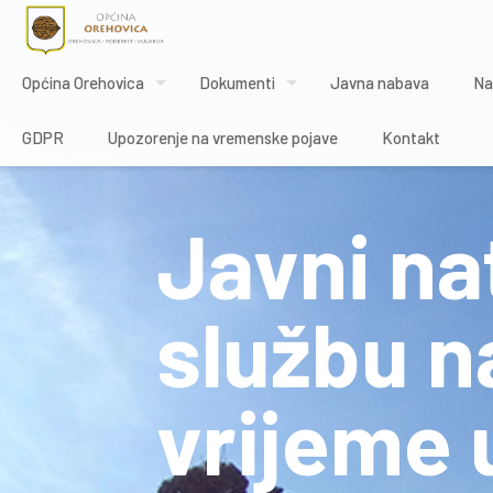
Općina Orehovica
Dokumenti
Javna nabava
Na
GDPR
Upozorenje na vremenske pojave
Kontakt
Javni na
službu 
vrijeme