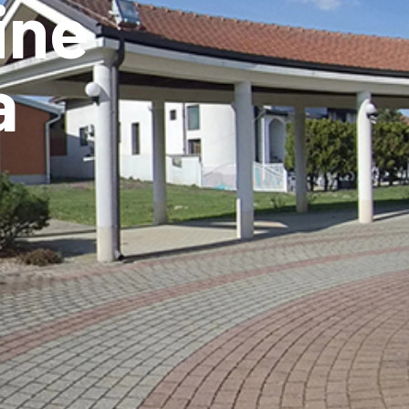
ine
a