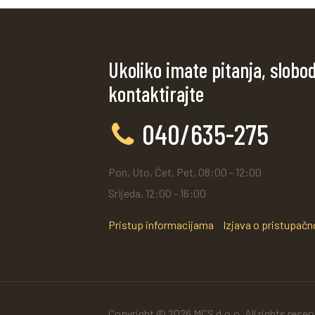
Ukoliko imate pitanja, slobo
kontaktirajte
040/635-275
Pon, Uto, Čet, Pet, 08:00 - 12:00
Srijeda, 12:00 - 16:00
Pristup informacijama
Izjava o pristupačn
Copyright © 2026 MCS d.o.o. All rights reser