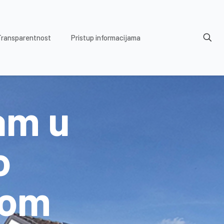
Transparentnost
Pristup informacijama
jam u
o
nom