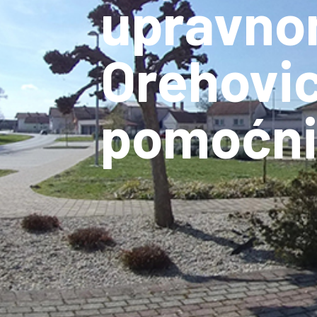
upravno
Orehovic
pomoćni