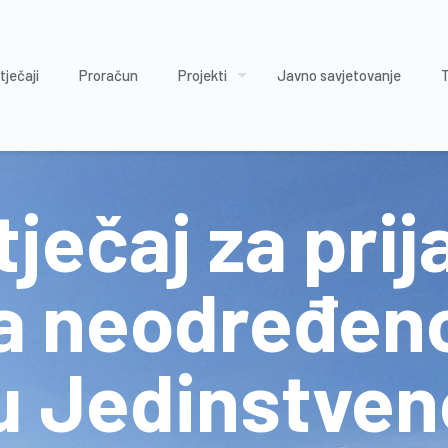
tječaji
Proračun
Projekti
Javno savjetovanje
tječaj za pri
na neodređen
 u Jedinstve