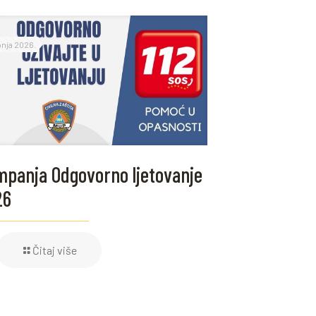
ipnja 2026.
panja Odgovorno ljetovanje
26
Čitaj više