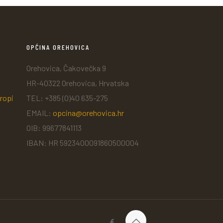
OPĆINA OREHOVICA
Orehovica, Čakovečka 9
HR-40322 Orehovica, Hrvatska
ropi
TEL: +385 (0)40 635-275
EMAIL:
opcina@orehovica.hr
OIB: 99677841113
IBAN: HR 5923400091860500004