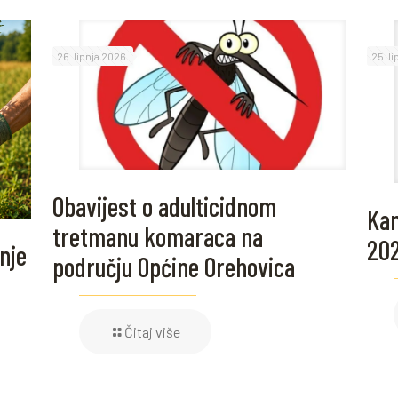
26. lipnja 2026.
25. l
Obavijest o adulticidnom
Kam
tretmanu komaraca na
20
nje
području Općine Orehovica
Čitaj više