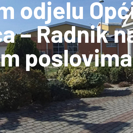
m odjelu Opć
a – Radnik n
m poslovima