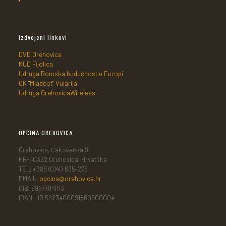
Izdvojeni linkovi
DVD Orehovica
KUD Fijolica
Udruga Romska budućnost u Europi
OK "Mladost" Vularija
Udruga OrehovicaWireless
OPĆINA OREHOVICA
Orehovica, Čakovečka 9
HR-40322 Orehovica, Hrvatska
TEL: +385 (0)40 635-275
EMAIL:
opcina@orehovica.hr
OIB: 99677841113
IBAN: HR 5923400091860500004