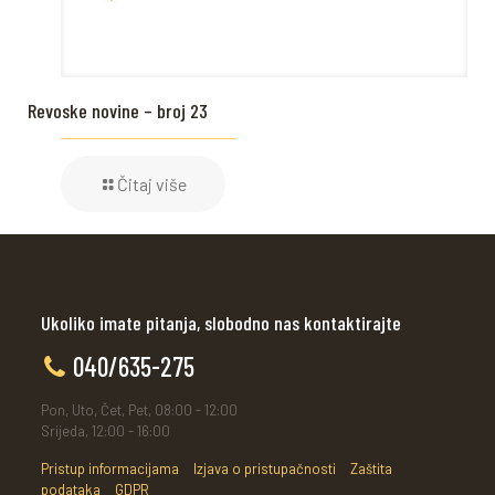
Revoske novine – broj 23
Čitaj više
Ukoliko imate pitanja, slobodno nas kontaktirajte
040/635-275
Pon, Uto, Čet, Pet, 08:00 - 12:00
Srijeda, 12:00 - 16:00
Pristup informacijama
Izjava o pristupačnosti
Zaštita
podataka
GDPR