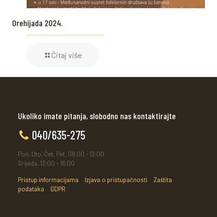
Orehijada 2024.
Čitaj više
Ukoliko imate pitanja, slobodno nas kontaktirajte
040/635-275
Pon, Uto, Čet, Pet, 08:00 - 12:00
Srijeda, 12:00 - 16:00
Pristup informacijama
Izjava o pristupačnosti
Zaštita
podataka
GDPR