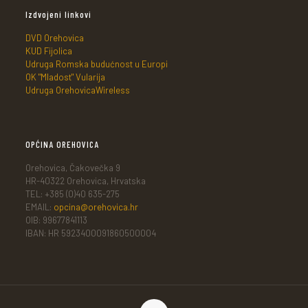
Izdvojeni linkovi
DVD Orehovica
KUD Fijolica
Udruga Romska budućnost u Europi
OK "Mladost" Vularija
Udruga OrehovicaWireless
OPĆINA OREHOVICA
Orehovica, Čakovečka 9
HR-40322 Orehovica, Hrvatska
TEL: +385 (0)40 635-275
EMAIL:
opcina@orehovica.hr
OIB: 99677841113
IBAN: HR 5923400091860500004