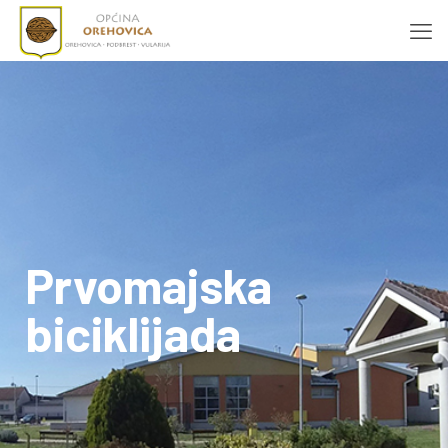
Prvomajska
biciklijada