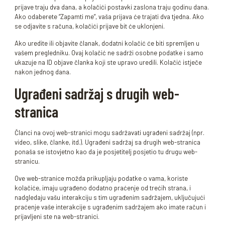
prijave traju dva dana, a kolačići postavki zaslona traju godinu dana.
Ako odaberete “Zapamti me”, vaša prijava će trajati dva tjedna. Ako
se odjavite s računa, kolačići prijave bit će uklonjeni.
Ako uredite ili objavite članak, dodatni kolačić će biti spremljen u
vašem pregledniku. Ovaj kolačić ne sadrži osobne podatke i samo
ukazuje na ID objave članka koji ste upravo uredili. Kolačić istječe
nakon jednog dana.
Ugrađeni sadržaj s drugih web-
stranica
Članci na ovoj web-stranici mogu sadržavati ugrađeni sadržaj (npr.
video, slike, članke, itd.). Ugrađeni sadržaj sa drugih web-stranica
ponaša se istovjetno kao da je posjetitelj posjetio tu drugu web-
stranicu.
Ove web-stranice možda prikupljaju podatke o vama, koriste
kolačiće, imaju ugrađeno dodatno praćenje od trećih strana, i
nadgledaju vašu interakciju s tim ugrađenim sadržajem, uključujući
praćenje vaše interakcije s ugrađenim sadržajem ako imate račun i
prijavljeni ste na web-stranici.