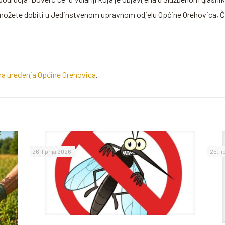
 možete dobiti u Jedinstvenom upravnom odjelu Općine Orehovica, Ča
ana uređenja Općine Orehovica
.
26. lipnja 2026.
25. l