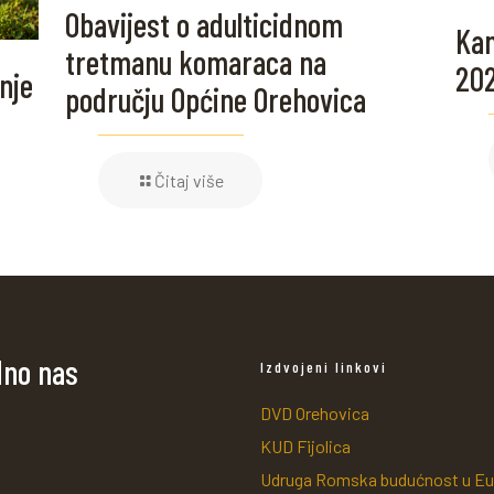
Obavijest o adulticidnom
Kam
tretmanu komaraca na
20
nje
području Općine Orehovica
Čitaj više
dno nas
Izdvojeni linkovi
DVD Orehovica
KUD Fijolica
Udruga Romska budućnost u Eu