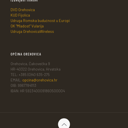
DVD Orehovica
KUD Fijolica
Udruga Romska budućnost u Europi
OK "Mladost" Vularija
Udruga OrehovicaWireless
OPĆINA OREHOVICA
Orehovica, Čakovečka 9
HR-40322 Orehovica, Hrvatska
TEL: +385 (0)40 635-275
EMAIL:
opcina@orehovica.hr
OIB: 99677841113
IBAN: HR 5923400091860500004