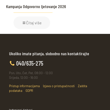
Kampanja Odgovorno ljetovanje 2026
Čitaj više
Ukoliko imate pitanja, slobodno nas kontaktirajte
040/635-275
Pon, Uto, Čet, Pet, 08:00 - 12:00
Srijeda, 12:00 - 16:00
Pristup informacijama
Izjava o pristupačnosti
Zaštita
podataka
GDPR
Izdvojeni linkovi