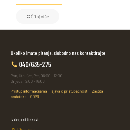
Čitaj više
Ukoliko imate pitanja, slobodno nas kontaktirajte
040/635-275
Pon, Uto, Čet, Pet, 08:00 - 12:00
Srijeda, 12:00 - 16:00
Pristup informacijama
Izjava o pristupačnosti
Zaštita
podataka
GDPR
Izdvojeni linkovi
DVD Orehovica