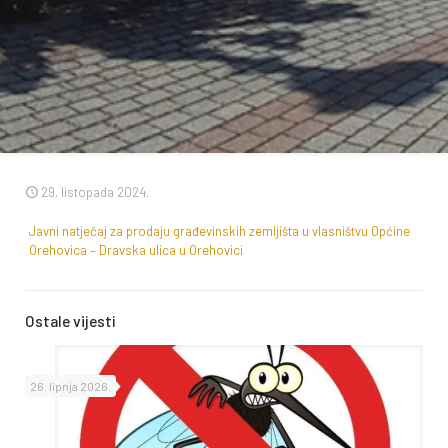
29. listopada 2024.
Javni natječaj za prodaju građevinskih zemljišta u vlasništvu Općine
Orehovica – Dravska ulica u Orehovici
Ostale vijesti
26. lipnja 2026.