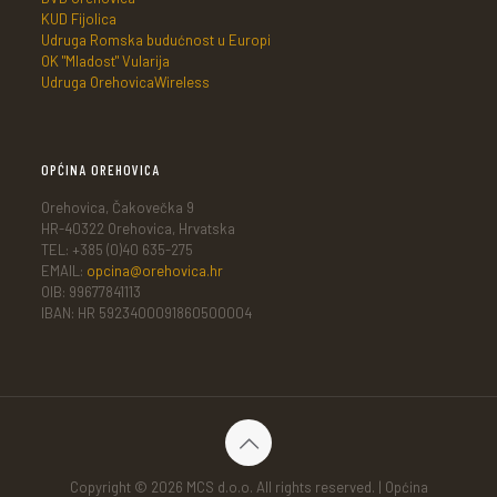
KUD Fijolica
Udruga Romska budućnost u Europi
OK "Mladost" Vularija
Udruga OrehovicaWireless
OPĆINA OREHOVICA
Orehovica, Čakovečka 9
HR-40322 Orehovica, Hrvatska
TEL: +385 (0)40 635-275
EMAIL:
opcina@orehovica.hr
OIB: 99677841113
IBAN: HR 5923400091860500004
Copyright © 2026 MCS d.o.o. All rights reserved. | Općina