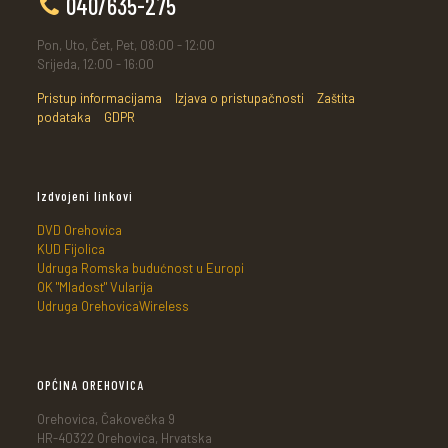
040/635-275
Pon, Uto, Čet, Pet, 08:00 - 12:00
Srijeda, 12:00 - 16:00
Pristup informacijama
Izjava o pristupačnosti
Zaštita
podataka
GDPR
Izdvojeni linkovi
DVD Orehovica
KUD Fijolica
Udruga Romska budućnost u Europi
OK "Mladost" Vularija
Udruga OrehovicaWireless
OPĆINA OREHOVICA
Orehovica, Čakovečka 9
HR-40322 Orehovica, Hrvatska